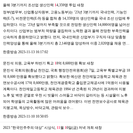
올해 3분기까지 조선업 생산인력
1
4,359명 투입
새창
정부(법무부, 산업통상자원부, 고용노동부)는 ’23년 3분기까지 국내인력, 기능인
력(E-7), 비전문인력(E-9) 등을 합쳐 총 14,359명의 생산인력을 국내 조선 산업에 투
입하였다. 이는 ’23년 말까지 부족할 것으로 전망한 생산인력 14,000여명을 넘어선
수치이다. 산업부는 범부처 역량을 결집하여 노력한 결과 올해 전망한 부족인력을
신속하게 충원하였다고 밝혔다. 먼저, 국내인력은 산업부가 구직자 대상 맞춤형
인력양성을 통해 올해 3분기까지 총 2,146명을 양성하여 이중 2,020명을 채용 연…
한중방송
2023-11-13 16:17:02
문진석 의원, 교육부 하반기 특교
1
8억 8,600만원 확보
새창
문진석 국회의원(충남 천안갑, 국회 행정안전위원회)은 7일, 교육부 특별교부금 18
억 8,600 만원을 확보했다고 밝혔다. 확보한 예산은 천안제일고등학교 체육관 전
면보수공사에 17억 8,600만원, 천안계광중학교 출입문교체공사에 1억원이 사용될
계획이다. 천안제일고등학교 체육관은 1994 년 건축된 지 29년이 경과하여 지붕
노후 및 벽면 균열로 우천 시 빗물이 스며들고 바닥이 갈라지는 등 시설물이 노후
되어 학생들의 교육활동에 많은 어려움을 겪어왔다. 이번 전면보수공사로 체육관
지붕교체, 옥상방수, 바닥교체, 관람석 보수…
한중방송
2023-11-10 10:50:05
2023 “한국민주주의 대상” 시상식,
1
1
월
1
0일(금) 저녁 개최
새창