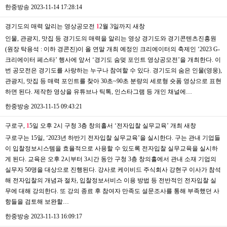
한중방송
2023-11-14 17:28:14
경기도의 매력 알리는 영상공모전
1
2월 3일까지
새창
인물, 관광지, 맛집 등 경기도의 매력을 알리는 영상 경기도와 경기콘텐츠진흥원
(원장 탁용석 : 이하 경콘진)이 올 연말 개최 예정인 크리에이터의 축제인 ‘2023 G-
크리에이터 페스타’ 행사에 앞서 ‘경기도 숨멎 포인트 영상공모전’을 개최한다. 이
번 공모전은 경기도를 사랑하는 누구나 참여할 수 있다. 경기도의 숨은 인물(영웅),
관광지, 맛집 등 매력 포인트를 찾아 30초~90초 분량의 세로형 숏폼 영상으로 표현
하면 된다. 제작한 영상을 유튜브나 틱톡, 인스타그램 등 개인 채널에…
한중방송
2023-11-15 09:43:21
구로구,
1
5일 오후 2시 구청 3층 창의홀서 ‘전자입찰 실무교육’ 개최
새창
구로구는 15일, ‘2023년 하반기 전자입찰 실무교육’을 실시한다. 구는 관내 기업들
이 입찰정보시스템을 효율적으로 사용할 수 있도록 전자입찰 실무교육을 실시하
게 된다. 교육은 오후 2시부터 3시간 동안 구청 3층 창의홀에서 관내 소재 기업의
실무자 50명을 대상으로 진행된다. 강사로 케이비드 주식회사 강현구 이사가 참석
해 전자입찰의 개념과 절차, 입찰정보서비스 이용 방법 등 전반적인 전자입찰 실
무에 대해 강의한다. 또 강의 종료 후 참여자 만족도 설문조사를 통해 부족했던 사
항들을 검토해 보완할…
한중방송
2023-11-13 16:09:17