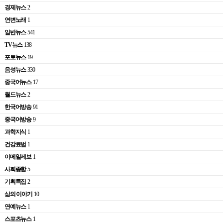
경제뉴스
2
연변노래
1
일반뉴스
541
TV뉴스
138
포토뉴스
19
음성뉴스
330
중국어뉴스
17
월드뉴스
2
한국어방송
91
중국어방송
9
과학지식
1
건강료법
1
이메일제보
1
사회종합
5
기획특집
2
삶의 이야기
10
연예뉴스
1
스포츠뉴스
1