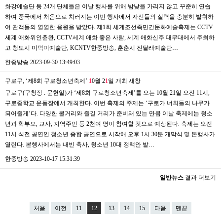
화강예술단 등 24개 단체들은 이날 행사를 위해 밤낮을 가리지 않고 꾸준히 연습
하여 중국에서 처음으로 치러지는 이번 행사에서 자신들의 실력을 충분히 발휘하
여 관객들의 열열한 응원을 받았다. 제1회 세계조선족민간문화예술축제는 CCTV
세계 애화위인춘완, CCTV세계 애화 좋은 사람, 세계 애화신주 대무대에서 주최하
고 청도시 미덕미예술단, KCNTV한중방송, 훈춘시 진달래예술단…
한중방송
2023-09-30 13:49:03
구로구, ‘제8회 구로청소년축제’
1
0월 2
1
일 개최
새창
구로구(구청장 : 문헌일)가 ‘제8회 구로청소년축제’를 오는 10월 21일 오전 11시,
구로중학교 운동장에서 개최한다. 이번 축제의 주제는 ‘구로가 너희들의 나무가
되어줄게’다. 다양한 볼거리와 즐길 거리가 준비돼 있는 만큼 이날 축제에는 청소
년과 학부모, 교사, 지역주민 등 2천여 명이 참여할 것으로 예상된다. 축제는 오전
11시 식전 공연인 청소년 종합 공연으로 시작해 오후 1시 30분 개막식 및 본행사가
열린다. 본행사에서는 내빈 축사, 청소년 10대 정책안 발…
한중방송
2023-10-17 15:31:39
일반뉴스
결과 더보기
처음
이전
11
12
13
14
15
다음
맨끝