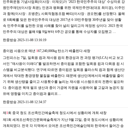
민주화운동 기념사업회(이사장 : 이재오)가 ‘2023 한국민주주의 대상’ 수상자로 강
원민주재단(이사장 최윤), 인권과 평화를 위한 국제민주연대(대표 최미경), 이주민
과 함께(이사장 : 조병준), 사회적협동조합 빠띠(이사장 : 권오현)를 선정했다. 올해
로 6회째를 맞은 한국민주주의 대상은 2017년 6·10민주항쟁 30주년을 맞아 생활
속 민주주의를 실천한 모범 사례를 찾아 널리 알리고자 제정된 상이다. 2023 한국
민주주의 대상은 올해 6월 9일부터 6주간 공모를 통해 수상자를 모집했고 …
한중방송
2023-11-08 13:16:19
종이컵 사용으로 매년
1
67,240,000kg 탄소가 배출된다
새창
그린피스는 7일, 일회용 컵과 재사용 컵의 환경성과 전 과정 평가(LCA) 비교 보고
서인 “재사용이 미래다”를 발표하면서 종이컵을 포함한 일회용 컵과 다회용 컵 시
스템을 비교분석했다. 연구에 따르면 종이컵은 일회용 플라스틱 컵과 함께 생산단
계에서 막대한 환경영향 물질을 배출한다. 때문에 생산단계에서의 배출량을 줄이
기 위해 생산량을 줄이고 사용횟수를 늘리는 재사용 시스템으로의 전환이 필요하
다. 종이컵은 목재 펄프 생산과 종이 가공에 자원을 사용하여 물 고갈과 농경지 점
유에 영향을 미치고 종이컵과 폴리프…
한중방송
2023-11-08 12:34:37
제
1
회 중국 청도 조선족민간예술축제 청도시에서 성황리에 개최
새창
제1회 세계조선족민간문화예술축제가 지난 9월 22일, 중국 청도시에서 성황리에
개최되였다. 전국 각 지역에서 모여온 조선족민간예술단체와 한국에서 들어간 송