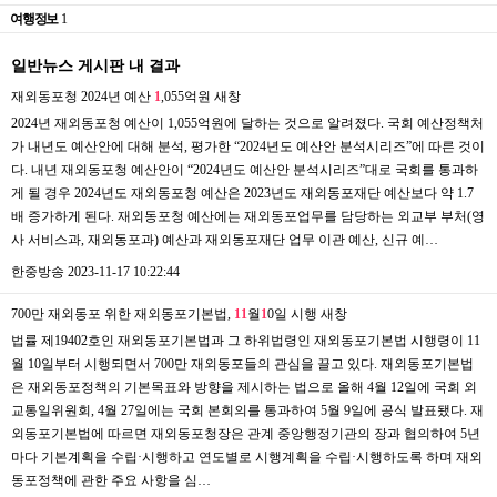
여행정보
1
일반뉴스 게시판 내 결과
재외동포청 2024년 예산
1
,055억원
새창
2024년 재외동포청 예산이 1,055억원에 달하는 것으로 알려졌다. 국회 예산정책처
가 내년도 예산안에 대해 분석, 평가한 “2024년도 예산안 분석시리즈”에 따른 것이
다. 내년 재외동포청 예산안이 “2024년도 예산안 분석시리즈”대로 국회를 통과하
게 될 경우 2024년도 재외동포청 예산은 2023년도 재외동포재단 예산보다 약 1.7
배 증가하게 된다. 재외동포청 예산에는 재외동포업무를 담당하는 외교부 부처(영
사 서비스과, 재외동포과) 예산과 재외동포재단 업무 이관 예산, 신규 예…
한중방송
2023-11-17 10:22:44
700만 재외동포 위한 재외동포기본법,
1
1
월
1
0일 시행
새창
법률 제19402호인 재외동포기본법과 그 하위법령인 재외동포기본법 시행령이 11
월 10일부터 시행되면서 700만 재외동포들의 관심을 끌고 있다. 재외동포기본법
은 재외동포정책의 기본목표와 방향을 제시하는 법으로 올해 4월 12일에 국회 외
교통일위원회, 4월 27일에는 국회 본회의를 통과하여 5월 9일에 공식 발표됐다. 재
외동포기본법에 따르면 재외동포청장은 관계 중앙행정기관의 장과 협의하여 5년
마다 기본계획을 수립·시행하고 연도별로 시행계획을 수립·시행하도록 하며 재외
동포정책에 관한 주요 사항을 심…