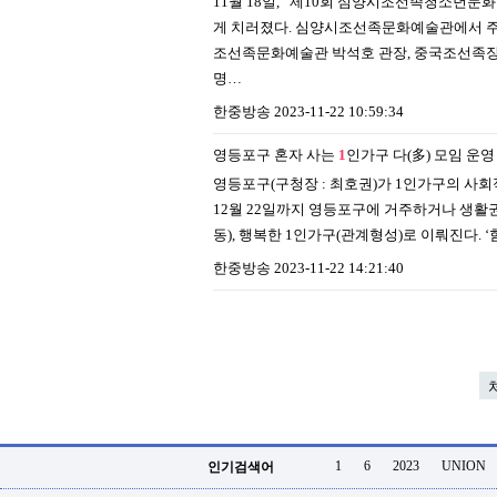
11월 18일, “제10회 심양시조선족청소년
게 치러졌다. 심양시조선족문화예술관에서 
조선족문화예술관 박석호 관장, 중국조선족장
명…
한중방송
2023-11-22 10:59:34
영등포구 혼자 사는
1
인가구 다(多) 모임 운영
영등포구(구청장 : 최호권)가 1인가구의 사회적
12월 22일까지 영등포구에 거주하거나 생활권을
동), 행복한 1인가구(관계형성)로 이뤄진다. ‘
한중방송
2023-11-22 14:21:40
1
6
2023
UNION
인기검색어