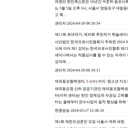
려졌던 한민족신문은 16년간 꾸준히 동포사
는 5월 5일 오후 3시, 서울시 영등포구 대
고 축…
관리자
2024-04-26 08:20:54
제
1
1
회 초대작가, 제30회 추천작가 학술세미
사단법인 한국프로사진협회가 주최한 2024 제1
식에 이어 제1 강의는 한국프로사진협회 제1
세미나에서는 작품심사를 할 수 있는 자격이 
강의에 …
관리자
2024-04-26 08:18:11
재외동포협력센터, 5.
1
(수) 까지 ‘청소년 지
재외동포청 산하 공공기관인 재외동포협력센터(
터(이하 센터)는 한인 정체성과 자긍심 고취를
터는 올해부터 연수사업의 질적 향상을 위해
한중방송
2024-03-27 12:48:10
제
1
회 재한오성촌민 모임 서울서 개최
새창