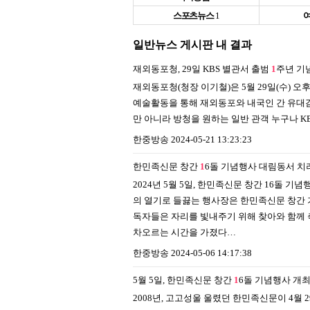
스포츠뉴스
1
일반뉴스 게시판 내 결과
재외동포청, 29일 KBS 별관서 출범
1
주년 기
재외동포청(청장 이기철)은 5월 29일(수) 오
예술활동을 통해 재외동포와 내국인 간 유대감 
만 아니라 방청을 원하는 일반 관객 누구나 K
한중방송
2024-05-21 13:23:23
한민족신문 창간
1
6돌 기념행사 대림동서 치
2024년 5월 5일, 한민족신문 창간 16
의 열기로 들끓는 행사장은 한민족신문 창간
독자들은 자리를 빛내주기 위해 찾아와 함께 
차오르는 시간을 가졌다…
한중방송
2024-05-06 14:17:38
5월 5일, 한민족신문 창간
1
6돌 기념행사 개
2008년, 고고성울 울렸던 한민족신문이 4월 