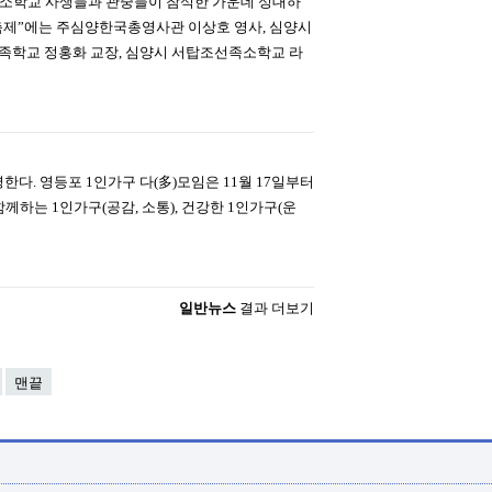
족중소학교 사생들과 관중들이 참석한 가운데 성대하
제”에는 주심양한국총영사관 이상호 영사, 심양시
족학교 정홍화 교장, 심양시 서탑조선족소학교 라
한다. 영등포 1인가구 다(多)모임은 11월 17일부터
께하는 1인가구(공감, 소통), 건강한 1인가구(운
일반뉴스
결과 더보기
맨끝