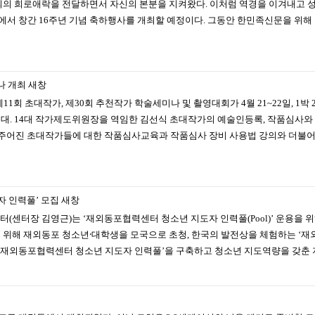
회의 희로애락을 전달하면서 자신의 본분을 지켜왔다. 이처럼 역경을 이겨내고 
림동에서 창간 16주년 기념 축하행사를 개최할 예정이다. 그동안 한민족신문을 위
나 개최
새창
1회 초대작가, 제30회 추천작가 학술세미나 및 촬영대회가 4월 21~22일, 1박
1대. 14대 작가제도위원장을 역임한 김선식 초대작가의 예술인등록, 작품심사와
주어진 초대작가들에 대한 작품심사교육과 작품심사 장비 사용법 강의와 더불어 
도자 인력풀’ 모집
새창
센터장 김영근)는 ‘재외동포협력센터 청소년 지도자 인력풀(Pool)’ 운용을
 위해 재외동포 청소년⸱대학생을 모국으로 초청, 한국의 발전상을 체험하는 ‘재
 ‘재외동포협력센터 청소년 지도자 인력풀’을 구축하고 청소년 지도역량을 갖춘