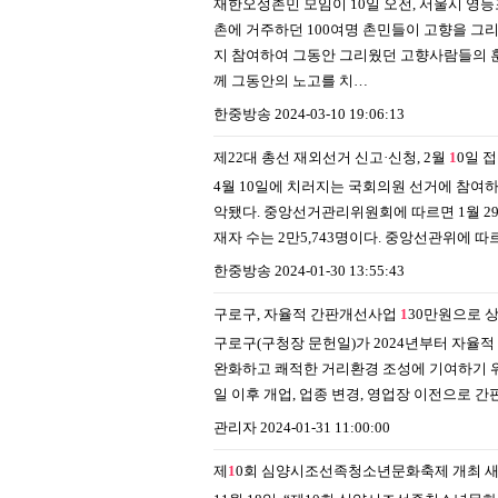
재한오성촌민 모임이 10일 오전, 서울시 영
촌에 거주하던 100여명 촌민들이 고향을 그
지 참여하여 그동안 그리웠던 고향사람들의 훈
께 그동안의 노고를 치…
한중방송
2024-03-10 19:06:13
제22대 총선 재외선거 신고·신청, 2월
1
0일 
4월 10일에 치러지는 국회의원 선거에 참여
악됐다. 중앙선거관리위원회에 따르면 1월 29일
재자 수는 2만5,743명이다. 중앙선관위에 따
한중방송
2024-01-30 13:55:43
구로구, 자율적 간판개선사업
1
30만원으로 
구로구(구청장 문헌일)가 2024년부터 자율
완화하고 쾌적한 거리환경 조성에 기여하기 위해
일 이후 개업, 업종 변경, 영업장 이전으로 
관리자
2024-01-31 11:00:00
제
1
0회 심양시조선족청소년문화축제 개최