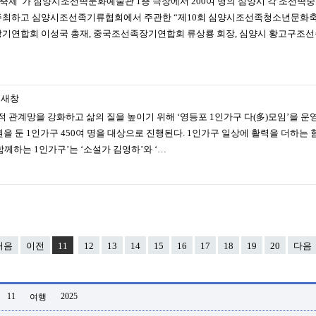
문화축제”가 심양시조선족문화예술관 1층 극장에서 200여 명의 심양시 각 조선
주최하고 심양시조선족기류협회에서 주관한 “제10회 심양시조선족청소년문화축
기연합회 이성국 총재, 중국조선족장기연합회 류상룡 회장, 심양시 황고구조선
새창
 관계망을 강화하고 삶의 질을 높이기 위해 ‘영등포 1인가구 다(多)모임’을 운영
 둔 1인가구 450여 명을 대상으로 진행된다. 1인가구 일상에 활력을 더하는 함
함께하는 1인가구’는 ‘소설가 김영하’와 ‘…
처음
이전
11
12
13
14
15
16
17
18
19
20
다음
11
2025
여행