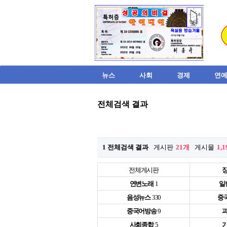
뉴스
사회
경제
연예
전체검색 결과
1 전체검색 결과
게시판
21개
게시물
1,
전체게시판
연변노래
1
일
음성뉴스
330
중
중국어방송
9
사회종합
5