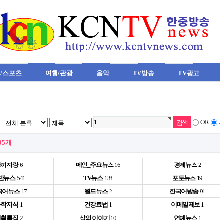
/스포츠
여행/관광
음악
TV방송
TV광고
OR
195개
장끼자랑
6
메인_주요뉴스
16
경제뉴스
2
반뉴스
541
TV뉴스
138
포토뉴스
19
국어뉴스
17
월드뉴스
2
한국어방송
91
과학지식
1
건강료법
1
이메일제보
1
기획특집
2
삶의 이야기
10
연예뉴스
1