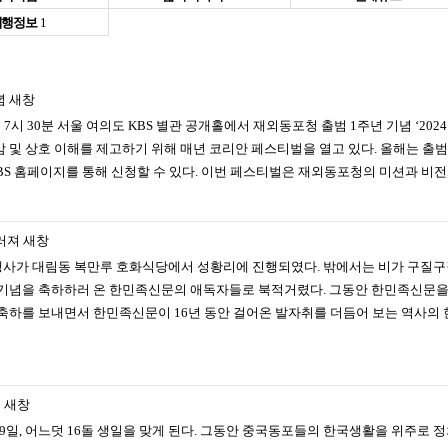
여행정보
1
념
새창
후 7시 30분 서울 여의도 KBS 별관 공개홀에서 재외동포청 출범 1주년 기념 ‘2
및 상호 이해를 제고하기 위해 매년 코리안 페스티벌을 열고 있다. 올해는 출범 
BS 홈페이지를 통해 신청할 수 있다. 이번 페스티벌은 재외동포청의 미션과 비전,
러져
새창
돌 기념행사가 대림동 복만루 호화식당에서 성황리에 진행되였다. 밖에서는 비가 구
 기념을 축하하러 온 한민족신문의 애독자들로 북적거렸다. 그동안 한민족신문을
축하를 보내면서 한민족신문이 16년 동안 걸어온 발자취를 더듬어 보는 역사의 한
최
새창
29일, 어느덧 16돌 생일을 맞게 된다. 그동안 중국동포들의 한국생활을 위주로 