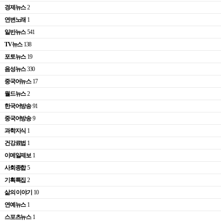
경제뉴스
2
연변노래
1
일반뉴스
541
TV뉴스
138
포토뉴스
19
음성뉴스
330
중국어뉴스
17
월드뉴스
2
한국어방송
91
중국어방송
9
과학지식
1
건강료법
1
이메일제보
1
사회종합
5
기획특집
2
삶의 이야기
10
연예뉴스
1
스포츠뉴스
1