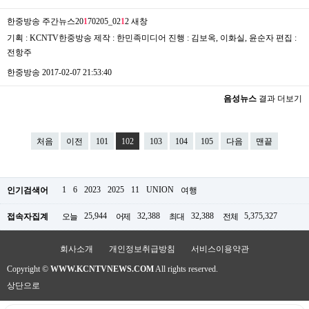
한중방송 주간뉴스20
1
70205_02
1
2
새창
기획 : KCNTV한중방송 제작 : 한민족미디어 진행 : 김보옥, 이화실, 윤순자 편집 :
전항주
한중방송
2017-02-07 21:53:40
음성뉴스
결과 더보기
처음
이전
101
102
103
104
105
다음
맨끝
1
6
2023
2025
11
UNION
인기검색어
여행
25,944
32,388
32,388
5,375,327
접속자집계
오늘
어제
최대
전체
회사소개
개인정보취급방침
서비스이용약관
Copyright ©
WWW.KCNTVNEWS.COM
All rights reserved.
상단으로