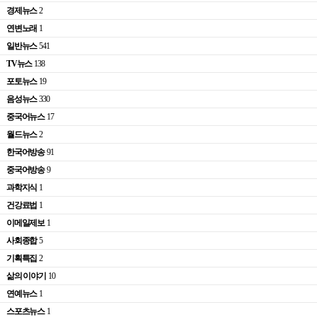
경제뉴스
2
연변노래
1
일반뉴스
541
TV뉴스
138
포토뉴스
19
음성뉴스
330
중국어뉴스
17
월드뉴스
2
한국어방송
91
중국어방송
9
과학지식
1
건강료법
1
이메일제보
1
사회종합
5
기획특집
2
삶의 이야기
10
연예뉴스
1
스포츠뉴스
1