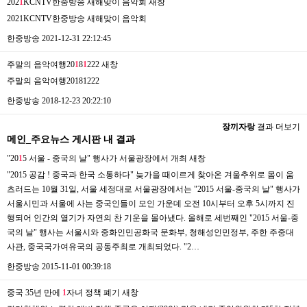
202
1
KCNTV한중방송 새해맞이 음악회
새창
2021KCNTV한중방송 새해맞이 음악회
한중방송
2021-12-31 22:12:45
주말의 음악여행20
1
8
1
222
새창
주말의 음악여행20181222
한중방송
2018-12-23 20:22:10
장끼자랑
결과 더보기
메인_주요뉴스 게시판 내 결과
"20
1
5 서울 - 중국의 날" 행사가 서울광장에서 개최
새창
"2015 공감 ! 중국과 한국 소통하다" 늦가을 때이르게 찾아온 겨울추위로 몸이 움
츠러드는 10월 31일, 서울 세정대로 서울광장에서는 "2015 서울-중국의 날" 행사가
서울시민과 서울에 사는 중국인들이 모인 가운데 오전 10시부터 오후 5시까지 진
행되어 인간의 열기가 자연의 찬 기운을 몰아냈다. 올해로 세번째인 "2015 서울-중
국의 날" 행사는 서울시와 중화인민공화국 문화부, 청해성인민정부, 주한 주중대
사관, 중국국가여유국의 공동주최로 개최되었다. "2…
한중방송
2015-11-01 00:39:18
중국 35년 만에
1
자녀 정책 폐기
새창