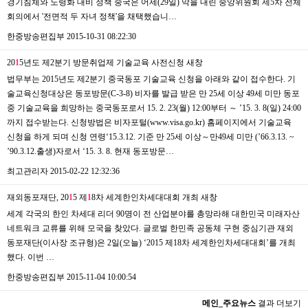
경기침체와 노령화 대비 정책 중국은 어제(29일) 막을 내린 중앙위원회 제5차 전체
회의에서 '전면적 두 자녀 정책'을 채택했습니…
한중방송편집부
2015-10-31 08:22:30
20
1
5년도 제2분기 방문취업제 기술교육 사전신청
새창
법무부는 2015년도 제2분기 중국동포 기술교육 신청을 아래와 같이 접수한다. 기
술교육신청대상은 동포방문(C-3-8) 비자를 발급 받은 만 25세 이상 49세 미만 동포
중 기술교육을 희망하는 중국동포로서 15. 2. 23(월) 12:00부터 ～ ’15. 3. 8(일) 24:00
까지 접수받는다. 신청방법은 비자포털(www.visa.go.kr) 홈페이지에서 기술교육
신청을 하게 되며 신청 연령‘15.3.12. 기준 만 25세 이상～만49세 미만 (’66.3.13. ~
’90.3.12.출생)자로서 ‘15. 3. 8. 현재 동포방문…
최고관리자
2015-02-22 12:32:36
재외동포재단, 20
1
5 제
1
8차 세계한인차세대대회 개최
새창
세계 각국의 한인 차세대 리더 90명이 전 산업분야를 총망라해 대한민국 미래자산
네트워크 교류를 위해 모국을 찾았다. 글로벌 한민족 공동체 구현 중심기관 재외
동포재단(이사장 조규형)은 2일(오늘) ‘2015 제18차 세계한인차세대대회’를 개최
했다. 이번 …
한중방송편집부
2015-11-04 10:00:54
메인_주요뉴스
결과 더보기