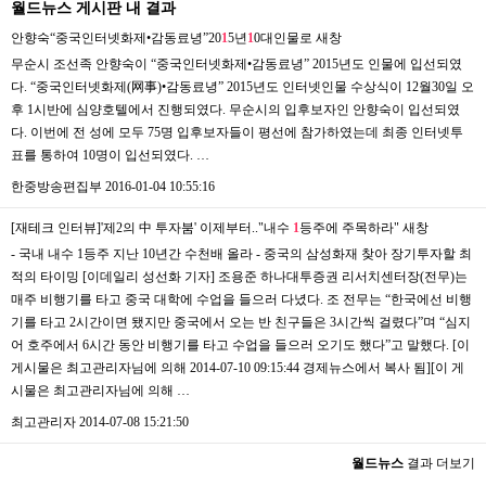
월드뉴스 게시판 내 결과
안향숙“중국인터넷화제•감동료녕”20
1
5년
1
0대인물로
새창
무순시 조선족 안향숙이 “중국인터넷화제•감동료녕” 2015년도 인물에 입선되였
다. “중국인터넷화제(网事)•감동료녕” 2015년도 인터넷인물 수상식이 12월30일 오
후 1시반에 심양호텔에서 진행되였다. 무순시의 입후보자인 안향숙이 입선되였
다. 이번에 전 성에 모두 75명 입후보자들이 평선에 참가하였는데 최종 인터넷투
표를 통하여 10명이 입선되였다. …
한중방송편집부
2016-01-04 10:55:16
[재테크 인터뷰]'제2의 中 투자붐' 이제부터.."내수
1
등주에 주목하라"
새창
- 국내 내수 1등주 지난 10년간 수천배 올라 - 중국의 삼성화재 찾아 장기투자할 최
적의 타이밍 [이데일리 성선화 기자] 조용준 하나대투증권 리서치센터장(전무)는
매주 비행기를 타고 중국 대학에 수업을 들으러 다녔다. 조 전무는 “한국에선 비행
기를 타고 2시간이면 됐지만 중국에서 오는 반 친구들은 3시간씩 걸렸다”며 “심지
어 호주에서 6시간 동안 비행기를 타고 수업을 들으러 오기도 했다”고 말했다. [이
게시물은 최고관리자님에 의해 2014-07-10 09:15:44 경제뉴스에서 복사 됨][이 게
시물은 최고관리자님에 의해 …
최고관리자
2014-07-08 15:21:50
월드뉴스
결과 더보기