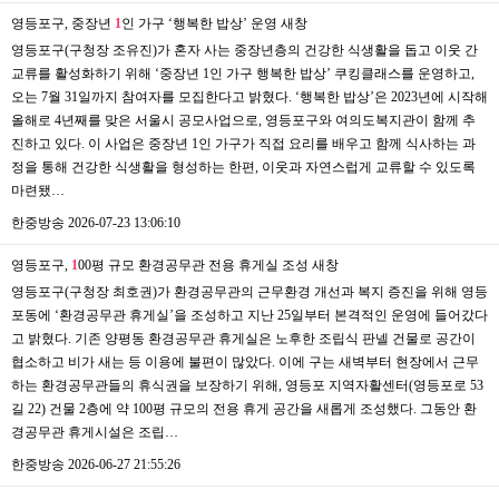
영등포구, 중장년
1
인 가구 ‘행복한 밥상’ 운영
새창
영등포구(구청장 조유진)가 혼자 사는 중장년층의 건강한 식생활을 돕고 이웃 간
교류를 활성화하기 위해 ‘중장년 1인 가구 행복한 밥상’ 쿠킹클래스를 운영하고,
오는 7월 31일까지 참여자를 모집한다고 밝혔다. ‘행복한 밥상’은 2023년에 시작해
올해로 4년째를 맞은 서울시 공모사업으로, 영등포구와 여의도복지관이 함께 추
진하고 있다. 이 사업은 중장년 1인 가구가 직접 요리를 배우고 함께 식사하는 과
정을 통해 건강한 식생활을 형성하는 한편, 이웃과 자연스럽게 교류할 수 있도록
마련됐…
한중방송
2026-07-23 13:06:10
영등포구,
1
00평 규모 환경공무관 전용 휴게실 조성
새창
영등포구(구청장 최호권)가 환경공무관의 근무환경 개선과 복지 증진을 위해 영등
포동에 ‘환경공무관 휴게실’을 조성하고 지난 25일부터 본격적인 운영에 들어갔다
고 밝혔다. 기존 양평동 환경공무관 휴게실은 노후한 조립식 판넬 건물로 공간이
협소하고 비가 새는 등 이용에 불편이 많았다. 이에 구는 새벽부터 현장에서 근무
하는 환경공무관들의 휴식권을 보장하기 위해, 영등포 지역자활센터(영등포로 53
길 22) 건물 2층에 약 100평 규모의 전용 휴게 공간을 새롭게 조성했다. 그동안 환
경공무관 휴게시설은 조립…
한중방송
2026-06-27 21:55:26