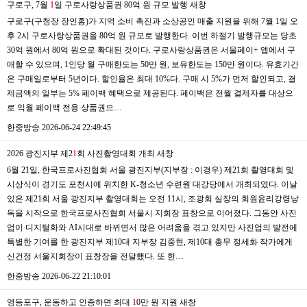
구로구, 7월
1
일 구로사랑상품권 80억 원 규모 발행
새창
구로구(구청장 장인홍)가 지역 소비 촉진과 소상공인 매출 지원을 위해 7월 1일 오
후 2시 구로사랑상품권을 80억 원 규모로 발행한다. 이번 하절기 발행규모는 당초
30억 원에서 80억 원으로 확대된 것이다. 구로사랑상품권은 서울페이+ 앱에서 구
매할 수 있으며, 1인당 월 구매한도는 50만 원, 보유한도는 150만 원이다. 유효기간
은 구매일로부터 5년이다. 할인율은 최대 10%다. 구매 시 5%가 먼저 할인되고, 결
제금액의 일부는 5% 페이백 혜택으로 제공된다. 페이백은 전월 결제자를 대상으
로 익월 페이백 전용 상품권으…
한중방송
2026-06-24 22:49:45
2026 광진지부 제2
1
회 사진촬영대회 개최
새창
6월 21일, 한국프로사진협회 서울 광진지부(지부장 : 이경우) 제21회 촬영대회 및
시상식이 경기도 포천시에 위치한 K-청소년 수련원 대강당에서 개최되였다. 이날
있은 제21회 서울 광진지부 촬영대회는 오전 11시, 조광회 실장의 회원윤리강령낭
독을 시작으로 한국프로사진협회 서울시 지회장 표창으로 이어졌다. 그동안 사진
업이 디지털화와 AI시대로 바뀌면서 많은 어려움을 겪고 있지만 사진업의 발전에
특별한 기여를 한 광진지부 제10대 지부장 김중현, 제10대 총무 정세화 작가에게
신건정 서울지회장이 표창장을 전달했다. 또 한…
한중방송
2026-06-22 21:10:01
영등포구, 운동하고 인증하면 최대
1
0만 원 지원
새창