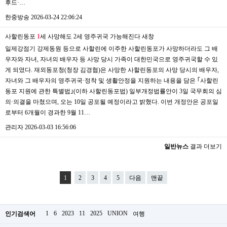
후드·…
한중방송
2026-03-24 22:06:24
사할린동포
1
세 사망해도 2세 영주귀국 가능해진다
새창
일제강점기 강제동원 등으로 사할린에 이주한 사할린동포가 사망하더라도 그 배
우자와 자녀, 자녀의 배우자 등 사망 당시 가족이 대한민국으로 영주귀국할 수 있
게 되였다. 재외동포청(청장 김경협)은 사망한 사할린동포의 사망 당시의 배우자,
자녀와 그 배우자의 영주귀국·정착 및 생활안정을 지원하는 내용을 담은 ｢사할린
동포 지원에 관한 특별법｣(이하 사할린동포법) 일부개정법률안이 3일 국무회의 심
의·의결을 마쳤으며, 오는 10일 공포될 예정이라고 밝혔다. 이번 개정안은 공포일
로부터 6개월이 경과한 9월 11…
관리자
2026-03-03 16:56:06
일반뉴스
결과 더보기
1
2
3
4
5
다음
맨끝
1
6
2023
11
2025
UNION
인기검색어
여행