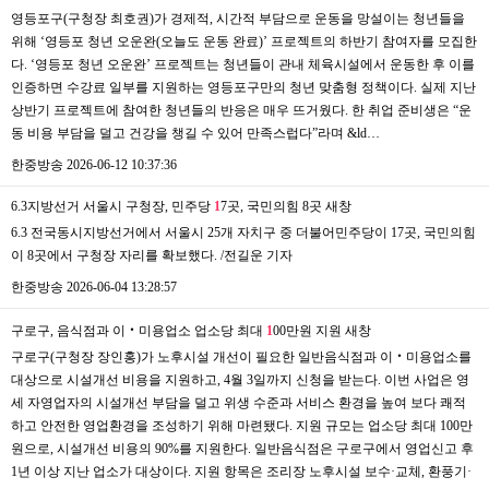
영등포구(구청장 최호권)가 경제적, 시간적 부담으로 운동을 망설이는 청년들을
위해 ‘영등포 청년 오운완(오늘도 운동 완료)’ 프로젝트의 하반기 참여자를 모집한
다. ‘영등포 청년 오운완’ 프로젝트는 청년들이 관내 체육시설에서 운동한 후 이를
인증하면 수강료 일부를 지원하는 영등포구만의 청년 맞춤형 정책이다. 실제 지난
상반기 프로젝트에 참여한 청년들의 반응은 매우 뜨거웠다. 한 취업 준비생은 “운
동 비용 부담을 덜고 건강을 챙길 수 있어 만족스럽다”라며 &ld…
한중방송
2026-06-12 10:37:36
6.3지방선거 서울시 구청장, 민주당
1
7곳, 국민의힘 8곳
새창
6.3 전국동시지방선거에서 서울시 25개 자치구 중 더불어민주당이 17곳, 국민의힘
이 8곳에서 구청장 자리를 확보했다. /전길운 기자
한중방송
2026-06-04 13:28:57
구로구, 음식점과 이‧미용업소 업소당 최대
1
00만원 지원
새창
구로구(구청장 장인홍)가 노후시설 개선이 필요한 일반음식점과 이‧미용업소를
대상으로 시설개선 비용을 지원하고, 4월 3일까지 신청을 받는다. 이번 사업은 영
세 자영업자의 시설개선 부담을 덜고 위생 수준과 서비스 환경을 높여 보다 쾌적
하고 안전한 영업환경을 조성하기 위해 마련됐다. 지원 규모는 업소당 최대 100만
원으로, 시설개선 비용의 90%를 지원한다. 일반음식점은 구로구에서 영업신고 후
1년 이상 지난 업소가 대상이다. 지원 항목은 조리장 노후시설 보수·교체, 환풍기·