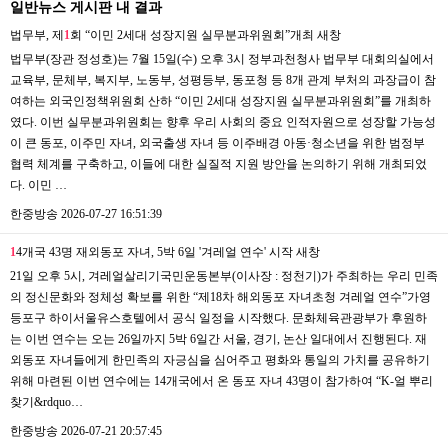
일반뉴스 게시판 내 결과
법무부, 제
1
회 “이민 2세대 성장지원 실무분과위원회”개최
새창
법무부(장관 정성호)는 7월 15일(수) 오후 3시 정부과천청사 법무부 대회의실에서
교육부, 문체부, 복지부, 노동부, 성평등부, 동포청 등 8개 관계 부처의 과장급이 참
여하는 외국인정책위원회 산하 “이민 2세대 성장지원 실무분과위원회”를 개최하
였다. 이번 실무분과위원회는 향후 우리 사회의 중요 인적자원으로 성장할 가능성
이 큰 동포, 이주민 자녀, 외국출생 자녀 등 이주배경 아동·청소년을 위한 범정부
협력 체계를 구축하고, 이들에 대한 실질적 지원 방안을 논의하기 위해 개최되었
다. 이민 …
한중방송
2026-07-27 16:51:39
1
4개국 43명 재외동포 자녀, 5박 6일 '겨레얼 연수' 시작
새창
21일 오후 5시, 겨레얼살리기국민운동본부(이사장 : 정천기)가 주최하는 우리 민족
의 정신문화와 정체성 확보를 위한 “제18차 해외동포 자녀초청 겨레얼 연수”가영
등포구 하이서울유스호텔에서 공식 일정을 시작했다. 문화체육관광부가 후원하
는 이번 연수는 오는 26일까지 5박 6일간 서울, 경기, 논산 일대에서 진행된다. 재
외동포 자녀들에게 한민족의 자긍심을 심어주고 평화와 통일의 가치를 공유하기
위해 마련된 이번 연수에는 14개국에서 온 동포 자녀 43명이 참가하여 “K-얼 뿌리
찾기&rdquo…
한중방송
2026-07-21 20:57:45