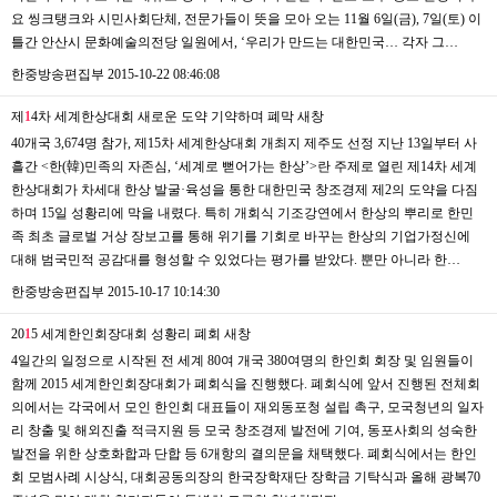
요 씽크탱크와 시민사회단체, 전문가들이 뜻을 모아 오는 11월 6일(금), 7일(토) 이
틀간 안산시 문화예술의전당 일원에서, ‘우리가 만드는 대한민국… 각자 그…
한중방송편집부
2015-10-22 08:46:08
제
1
4차 세계한상대회 새로운 도약 기약하며 폐막
새창
40개국 3,674명 참가, 제15차 세계한상대회 개최지 제주도 선정 지난 13일부터 사
흘간 <한(韓)민족의 자존심, ‘세계로 뻗어가는 한상’>란 주제로 열린 제14차 세계
한상대회가 차세대 한상 발굴·육성을 통한 대한민국 창조경제 제2의 도약을 다짐
하며 15일 성황리에 막을 내렸다. 특히 개회식 기조강연에서 한상의 뿌리로 한민
족 최초 글로벌 거상 장보고를 통해 위기를 기회로 바꾸는 한상의 기업가정신에
대해 범국민적 공감대를 형성할 수 있었다는 평가를 받았다. 뿐만 아니라 한…
한중방송편집부
2015-10-17 10:14:30
20
1
5 세계한인회장대회 성황리 폐회
새창
4일간의 일정으로 시작된 전 세계 80여 개국 380여명의 한인회 회장 및 임원들이
함께 2015 세계한인회장대회가 폐회식을 진행했다. 폐회식에 앞서 진행된 전체회
의에서는 각국에서 모인 한인회 대표들이 재외동포청 설립 촉구, 모국청년의 일자
리 창출 및 해외진출 적극지원 등 모국 창조경제 발전에 기여, 동포사회의 성숙한
발전을 위한 상호화합과 단합 등 6개항의 결의문을 채택했다. 폐회식에서는 한인
회 모범사례 시상식, 대회공동의장의 한국장학재단 장학금 기탁식과 올해 광복70