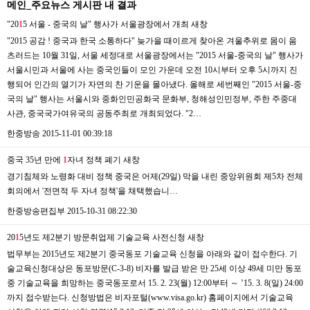
메인_주요뉴스 게시판 내 결과
"20
1
5 서울 - 중국의 날" 행사가 서울광장에서 개최
새창
"2015 공감 ! 중국과 한국 소통하다" 늦가을 때이르게 찾아온 겨울추위로 몸이 움
츠러드는 10월 31일, 서울 세정대로 서울광장에서는 "2015 서울-중국의 날" 행사가
서울시민과 서울에 사는 중국인들이 모인 가운데 오전 10시부터 오후 5시까지 진
행되어 인간의 열기가 자연의 찬 기운을 몰아냈다. 올해로 세번째인 "2015 서울-중
국의 날" 행사는 서울시와 중화인민공화국 문화부, 청해성인민정부, 주한 주중대
사관, 중국국가여유국의 공동주최로 개최되었다. "2…
한중방송
2015-11-01 00:39:18
중국 35년 만에
1
자녀 정책 폐기
새창
경기침체와 노령화 대비 정책 중국은 어제(29일) 막을 내린 중앙위원회 제5차 전체
회의에서 '전면적 두 자녀 정책'을 채택했습니…
한중방송편집부
2015-10-31 08:22:30
20
1
5년도 제2분기 방문취업제 기술교육 사전신청
새창
법무부는 2015년도 제2분기 중국동포 기술교육 신청을 아래와 같이 접수한다. 기
술교육신청대상은 동포방문(C-3-8) 비자를 발급 받은 만 25세 이상 49세 미만 동포
중 기술교육을 희망하는 중국동포로서 15. 2. 23(월) 12:00부터 ～ ’15. 3. 8(일) 24:00
까지 접수받는다. 신청방법은 비자포털(www.visa.go.kr) 홈페이지에서 기술교육