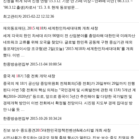
신청을 하게 되며 신청 연령‘15.3.12. 기준 만 25세 이상～만49세 미만 (’66.3.13. ~
’90.3.12.출생)자로서 ‘15. 3. 8. 현재 동포방문…
최고관리자
2015-02-22 12:32:36
재외동포재단, 20
1
5 제
1
8차 세계한인차세대대회 개최
새창
세계 각국의 한인 차세대 리더 90명이 전 산업분야를 총망라해 대한민국 미래자산
네트워크 교류를 위해 모국을 찾았다. 글로벌 한민족 공동체 구현 중심기관 재외
동포재단(이사장 조규형)은 2일(오늘) ‘2015 제18차 세계한인차세대대회’를 개최
했다. 이번 …
한중방송편집부
2015-11-04 10:00:54
중국 제
1
8기 5중 전회 개막
새창
중국의 제 18기 공산당 중앙위원회 전체회의(5중 전회)가 26일부터 29일까지 진행
된다.이번 5중 전회의 핵심 의제는 “국민경제 및 사회발전에 관한 제 13차 5개년 계
획(2016~2020년)” 등으로, 앞으로 중국이 5년간 추진해야 할 다양한 국가발전 및
경제개혁 방안이 이번 전회에서 확정될 전망이다. 시진핑 지도부 경제 집대성 방
안 나올 듯 …
한중방송편집부
2015-10-26 10:34:24
진보·보수·중도중견20
1
5대한민국정책컨벤션&페스티벌 개최
새창
시민사회가 주도하는 대규모 정책 축제 행사가 열린다. 진보·보수·중도 진영의 주