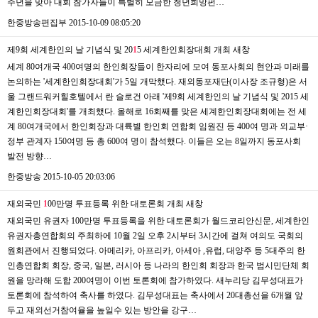
주년을 맞아 대회 참가자들이 특별히 모금한 청년희망펀…
한중방송편집부
2015-10-09 08:05:20
제9회 세계한인의 날 기념식 및 20
1
5 세계한인회장대회 개최
새창
세계 80여개국 400여명의 한인회장들이 한자리에 모여 동포사회의 현안과 미래를
논의하는 '세계한인회장대회'가 5일 개막했다. 재외동포재단(이사장 조규형)은 서
울 그랜드워커힐호텔에서 란 슬로건 아래 '제9회 세계한인의 날 기념식 및 2015 세
계한인회장대회'를 개최했다. 올해로 16회째를 맞은 세계한인회장대회에는 전 세
계 80여개국에서 한인회장과 대륙별 한인회 연합회 임원진 등 400여 명과 외교부·
정부 관계자 150여명 등 총 600여 명이 참석했다. 이들은 오는 8일까지 동포사회
발전 방향…
한중방송
2015-10-05 20:03:06
재외국민
1
00만명 투표등록 위한 대토론회 개최
새창
재외국민 유권자 100만명 투표등록을 위한 대토론회가 월드코리안신문, 세계한인
유권자총연합회의 주최하에 10월 2일 오후 2시부터 3시간에 걸쳐 여의도 국회의
원회관에서 진행되었다. 아메리카, 아프리카, 아세아 ,유럽, 대양주 등 5대주의 한
인총연합회 회장, 중국, 일본, 러시아 등 나라의 한인회 회장과 한국 범시민단체 회
원을 망라해 도합 200여명이 이번 토론회에 참가하였다. 새누리당 김무성대표가
토론회에 참석하여 축사를 하였다. 김무성대표는 축사에서 20대총선을 6개월 앞
두고 재외선거참여율을 높일수 있는 방안을 강구…