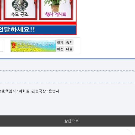
전체
중지
이전
다음
년보호책임자 : 이화실, 편성국장 : 윤순자
상단으로