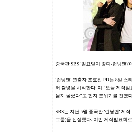
프
진
약
국
임
심
중
절
최
신
토
렌
트
중국판 SBS '일요일이 좋다-런닝맨'
사
이
트
'런닝맨' 연출자 조효진 PD는 8일 스타
순
터 촬영을 시작한다"며 "오늘 제작발
위
비
을지 몰랐다"고 현지 분위기를 전했다
아
몰
웹
SBS는 지난 5월 중국판 '런닝맨' 
토
끼
그룹)을 선정했다. 이번 제작발표회로 
실
시