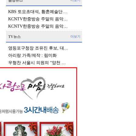
음성뉴스
더보기
KBS 토요초대석, 황혼예술단…
KCNTV한중방송 주말의 음악…
KCNTV한중방송 주말의 음악…
TV뉴스
더보기
영등포구청장 조유진 후보, 대…
아리랑 가족/제작 : 림미화
우형찬 서울시 의원의 “양천 …