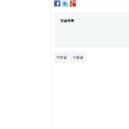
간
무
료
채
댓글목록
팅
24
시
간
대
출
밍
키
이전글
다음글
넷
갱
신
통
영
만
남
찾
기
출
장
안
마
비
아