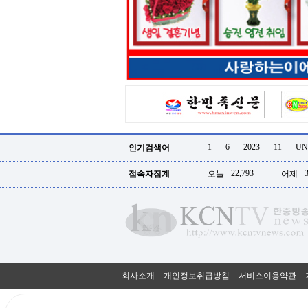
터
강
직
도
올
리
는
법
링
크
114
24
시
1
6
2023
11
UN
인기검색어
간
대
22,793
접속자집계
오늘
어제
출
대
출
후
18
모
아
비
아
회사소개
개인정보취급방침
서비스이용약관
탑-
프
릴