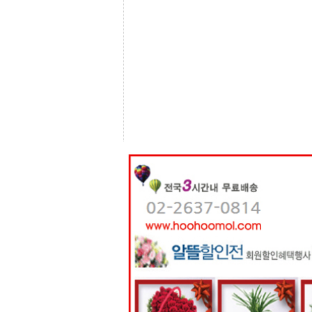
센
터
주
소
야
돔
클
럽
DOMCLUB
코
리
아
건
강
코
리
아
e
뉴
스
비
아
365
비
아
센