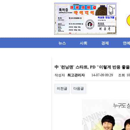
뉴스
사회
경제
연예
비
아
中 '런닝맨' 스타트, PD "이렇게 반응 좋
탑-
시
작성자
최고관리자
14-07-09 09:29
조회
1
알
리
이전글
다음글
스
구
입
미
프
진
후
기
미