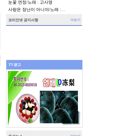
눈꽃 연정/노래 : 고사영
사랑은 장난이 아니야/노래 :…
코리안넷 공지사항
더보기
TV광고