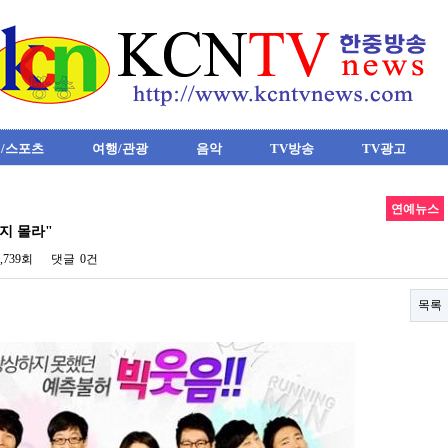
/스포츠
여행/관광
음악
TV방송
TV광고
연예뉴스
을지 몰라"
0,739회
댓글
0건
목록