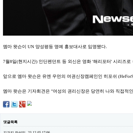
료
채
팅
24
시
간
대
출
밍
엠마 왓슨이 UN 양성평등 명예 홍보대사로 임명됐다.
키
넷
갱
7월8일(현지시간) 인딘펜던트 등 외신은 영화 '해리포터' 시리즈
신
통
영
앞으로 엠마 왓슨은 유엔 우먼의 여권신장캠페인인 히포쉬 (HeForS
만
남
찾
엠마 왓슨은 기자회견은 "여성의 권리신장은 당연히 나와 직접적인 
기
출
장
안
마
비
댓글목록
아
센
터
김간지
작성일
23-12-05 17:06