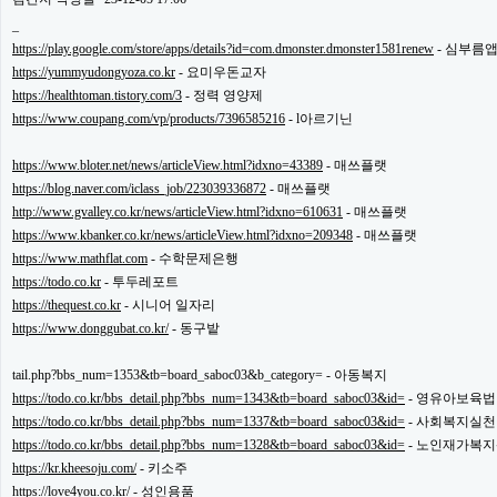
주
_
소
https://play.google.com/store/apps/details?id=com.dmonster.dmonster1581renew
- 심부름
야
https://yummyudongyoza.co.kr
- 요미우돈교자
돔
클
https://healthtoman.tistory.com/3
- 정력 영양제
럽
https://www.coupang.com/vp/products/7396585216
- l아르기닌
DOMCLUB
코
리
https://www.bloter.net/news/articleView.html?idxno=43389
- 매쓰플랫
아
https://blog.naver.com/iclass_job/223039336872
- 매쓰플랫
건
http://www.gvalley.co.kr/news/articleView.html?idxno=610631
- 매쓰플랫
강
https://www.kbanker.co.kr/news/articleView.html?idxno=209348
- 매쓰플랫
코
https://www.mathflat.com
- 수학문제은행
리
아
https://todo.co.kr
- 투두레포트
e
https://thequest.co.kr
- 시니어 일자리
뉴
https://www.donggubat.co.kr/
- 동구밭
스
비
아
tail.php?bbs_num=1353&tb=board_saboc03&b_category= - 아동복지
365
https://todo.co.kr/bbs_detail.php?bbs_num=1343&tb=board_saboc03&id=
- 영유아보육법
비
https://todo.co.kr/bbs_detail.php?bbs_num=1337&tb=board_saboc03&id=
- 사회복지실천
아
센
https://todo.co.kr/bbs_detail.php?bbs_num=1328&tb=board_saboc03&id=
- 노인재가복
터
https://kr.kheesoju.com/
- 키소주
강
https://love4you.co.kr/
- 성인용품