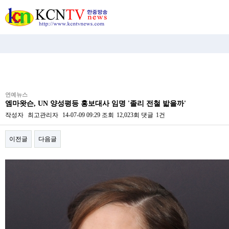
비
연예뉴스
아
엠마왓슨, UN 양성평등 홍보대사 임명 '졸리 전철 밟을까'
탑-
시
작성자
최고관리자
14-07-09 09:29
조회
12,023회
댓글
1건
알
리
이전글
다음글
스
구
입
본문
미
프
진
후
기
미
프
진