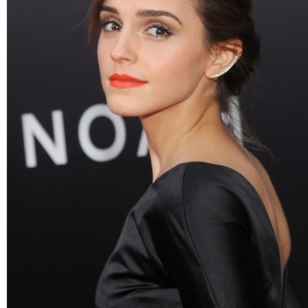
약
국
임
심
중
절
최
신
토
렌
트
사
이
트
순
위
비
아
몰
웹
토
끼
실
시
간
무