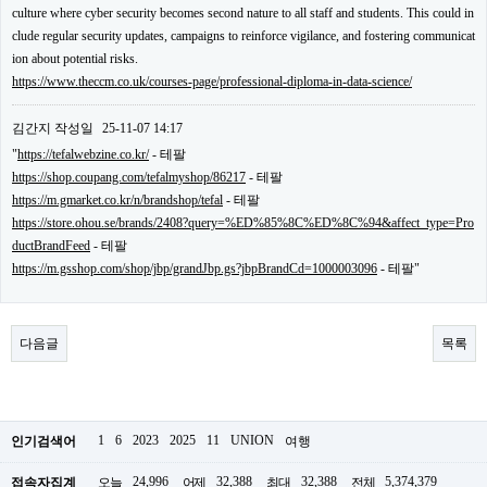
culture where cyber security becomes second nature to all staff and students. This could in
주
소
clude regular security updates, campaigns to reinforce vigilance, and fostering communicat
야
ion about potential risks.
돔
https://www.theccm.co.uk/courses-page/professional-diploma-in-data-science/
클
럽
DOMCLUB
김간지
작성일
25-11-07 14:17
코
"
https://tefalwebzine.co.kr/
- 테팔
리
https://shop.coupang.com/tefalmyshop/86217
- 테팔
아
건
https://m.gmarket.co.kr/n/brandshop/tefal
- 테팔
강
https://store.ohou.se/brands/2408?query=%ED%85%8C%ED%8C%94&affect_type=Pro
코
ductBrandFeed
- 테팔
리
https://m.gsshop.com/shop/jbp/grandJbp.gs?jbpBrandCd=1000003096
- 테팔"
아
e
뉴
스
다음글
목록
비
아
365
비
아
센
1
6
2023
2025
11
UNION
인기검색어
여행
터
강
24,996
32,388
32,388
5,374,379
접속자집계
오늘
어제
최대
전체