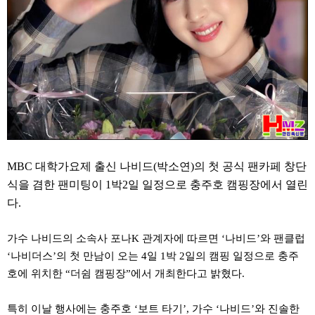
약
국
임
심
중
절
최
신
토
렌
트
사
이
트
MBC 대학가요제 출신 나비드(박소연)의 첫 공식 팬카페 창단
순
식을 겸한 팬미팅이 1박2일 일정으로 충주호 캠핑장에서 열린
위
비
다.
아
몰
웹
가수 나비드의 소속사 포나K 관계자에 따르면 ‘나비드’와 팬클럽
토
‘나비더스’의 첫 만남이 오는 4일 1박 2일의 캠핑 일정으로 충주
끼
실
호에 위치한 “더쉼 캠핑장”에서 개최한다고 밝혔다.
시
간
무
특히 이날 행사에는 충주호 ‘보트 타기’, 가수 ‘나비드’와 진솔한