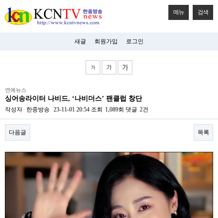
메뉴
검색
새글
회원가입
로그인
비
연예뉴스
아
싱어송라이터 나비드, ‘나비더스’ 팬클럽 창단
탑-
시
작성자
한중방송
23-11-01 20:54
조회
1,089회
댓글
2건
알
리
다음글
목록
스
구
입
본문
미
프
진
후
기
미
프
진