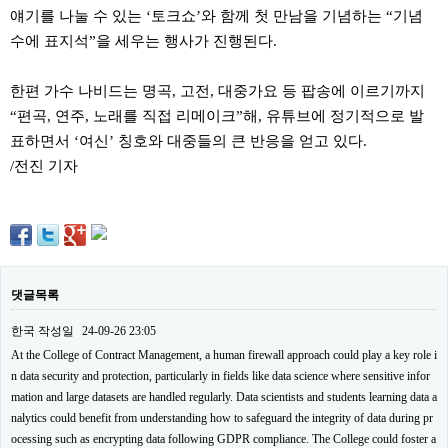
료
얘기를 나눌 수 있는 ‘토크쇼’와 함께 첫 만남을 기념하는 “기념
채
수에 표지석”을 세우는 행사가 진행된다.
팅
24
시
간
한편 가수 나비드는 명곡, 고전, 대중가요 등 팝송에 이르기까지
대
“편곡, 연주, 노래를 직접 리메이크”해, 유튜브에 정기적으로 발
출
표하면서 ‘여신’ 칭호와 대중들의 큰 반응을 얻고 있다.
밍
키
/전진 기자
넷
갱
신
통
영
만
남
찾
댓글목록
기
출
한국
작성일
24-09-26 23:05
장
At the College of Contract Management, a human firewall approach could play a key role i
안
n data security and protection, particularly in fields like data science where sensitive infor
마
비
mation and large datasets are handled regularly. Data scientists and students learning data a
아
nalytics could benefit from understanding how to safeguard the integrity of data during pr
센
ocessing such as encrypting data following GDPR compliance. The College could foster a
터