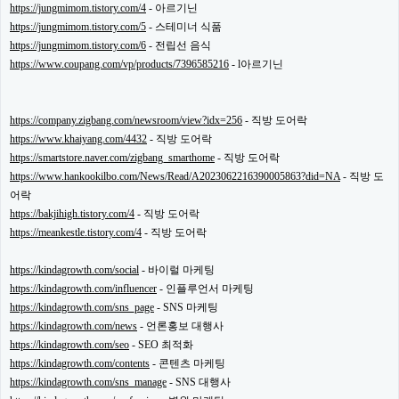
https://jungmimom.tistory.com/4
- 아르기닌
주
https://jungmimom.tistory.com/5
- 스테미너 식품
소
야
https://jungmimom.tistory.com/6
- 전립선 음식
돔
https://www.coupang.com/vp/products/7396585216
- l아르기닌
클
럽
DOMCLUB
코
https://company.zigbang.com/newsroom/view?idx=256
- 직방 도어락
리
https://www.khaiyang.com/4432
- 직방 도어락
아
https://smartstore.naver.com/zigbang_smarthome
- 직방 도어락
건
https://www.hankookilbo.com/News/Read/A2023062216390005863?did=NA
- 직방 도
강
코
어락
리
https://bakjihigh.tistory.com/4
- 직방 도어락
아
https://meankestle.tistory.com/4
- 직방 도어락
e
뉴
스
https://kindagrowth.com/social
- 바이럴 마케팅
비
https://kindagrowth.com/influencer
- 인플루언서 마케팅
아
https://kindagrowth.com/sns_page
- SNS 마케팅
365
비
https://kindagrowth.com/news
- 언론홍보 대행사
아
https://kindagrowth.com/seo
- SEO 최적화
센
https://kindagrowth.com/contents
- 콘텐츠 마케팅
터
https://kindagrowth.com/sns_manage
- SNS 대행사
강