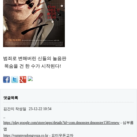
약
국
임
심
중
절
최
신
토
렌
트
범죄로 변해버린 신들의 놀음판
사
목숨을 건 한 수가 시작된다!
이
트
순
위
비
아
몰
댓글목록
웹
토
김간지
작성일
23-12-22 10:54
끼
_
실
https://play.google.com/store/apps/details?id=com.dmonster.dmonster1581renew
- 심부름
시
간
앱
무
https://yummyudongyoza.co.kr
- 요미우돈교자