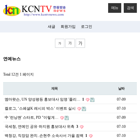
메뉴
검색
새글
회원가입
로그인
비
연예뉴스
아
탑-
시
Total 12건
1 페이지
알
리
스
제목
날짜
구
입
엠마왓슨, UN 양성평등 홍보대사 임명 '졸리…
1
07-09
미
프
켈로그, ‘스페셜K 레시피 박스’ 이벤트 실시
07-10
진
후
中 '런닝맨' 스타트, PD "이렇게…
07-09
기
국세청, 연예인 공유·하지원 홍보대사 위촉
3
07-10
미
프
백청강, 직장암 완치..손현주 소속사서 가을 컴백
1
07-10
진