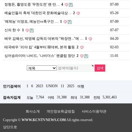
약
정형돈, 촬영도중 '무한도전' 팬 만…
4
07-09
국
예술인들의 축제 '대한민국 문화예술대상…
2
05-26
임
심
'예체능' 이영표, 예능인vs축구인 …
1
07-09
중
절
신의 한 수
1
07-07
최
신
배우 김혜선, 박영혜 감독의 데뷔작 “짜장면...”에 …
1
04-20
토
태국배우 ‘리야 킴’ 4월부터 韓데뷔, 본격 활동
2
02-03
렌
트
싱어송라이터 나비드, ‘나비더스’ 팬클럽 창단
2
11-01
사
이
트
순
위
비
1
6
2023
UNION
11
2025
인기검색어
여행
아
몰
7,764
31,388
31,388
5,301,463
접속자집계
오늘
어제
최대
전체
웹
토
끼
회사소개
개인정보취급방침
서비스이용약관
실
시
Copyright ©
WWW.KCNTVNEWS.COM
All rights reserved.
간
상단으로
무