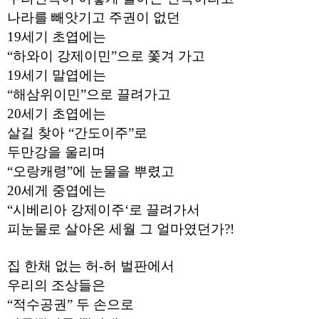
료
나라를 빼앗기고 주권이 없던
채
팅
19세기 초엽에는
24
시
“하와이 강제이민”으로 쫓겨 가고
간
19세기 말엽에는
대
출
“해삼위이민”으로 끌려가고
밍
20세기 초엽에는
키
넷
살길 찾아 “간도이주”로
갱
신
두만강을 울리며
통
“오랑캐령”에 눈물을 뿌렸고
영
만
20세게 중엽에는
남
“시베리아 강제이주‘로 끌려가서
찾
기
피눈물로 살아온 세월 그 얼마였던가?!
출
장
안
집 한채 없는 허-허 벌판에서
마
비
우리의 조상들은
아
“적수공권” 두 손으로
센
터