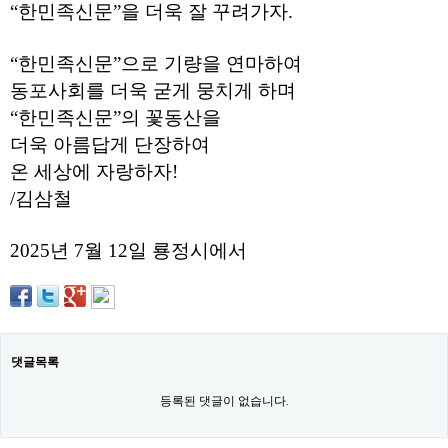
직
“한민족신문”을 더욱 잘 꾸려가자.
도
올
리
“한민족신문”으로 기량을 연마하여
는
동포사회를 더욱 굳게 뭉치게 하며
법
링
“한민족신문”의 꽃동산을
크
114
더욱 아름답게 단장하여
24
온 세상에 자랑하자!
시
간
/김삼철
대
출
대
2025년 7월 12일 룡정시에서
출
후
18
모
아
비
아
댓글목록
탑-
프
등록된 댓글이 없습니다.
릴
리
지