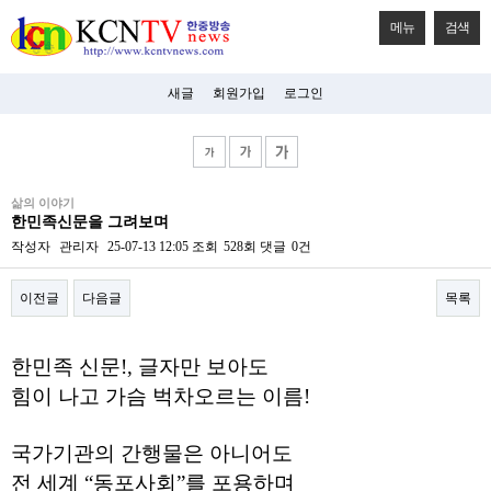
메뉴
검색
새글
회원가입
로그인
비
삶의 이야기
아
한민족신문을 그려보며
탑-
시
작성자
관리자
25-07-13 12:05
조회
528회
댓글
0건
알
리
이전글
다음글
목록
스
구
입
본문
미
한민족 신문!, 글자만 보아도
프
진
힘이 나고 가슴 벅차오르는 이름!
후
기
미
국가기관의 간행물은 아니어도
프
전 세계 “동포사회”를 포용하며
진