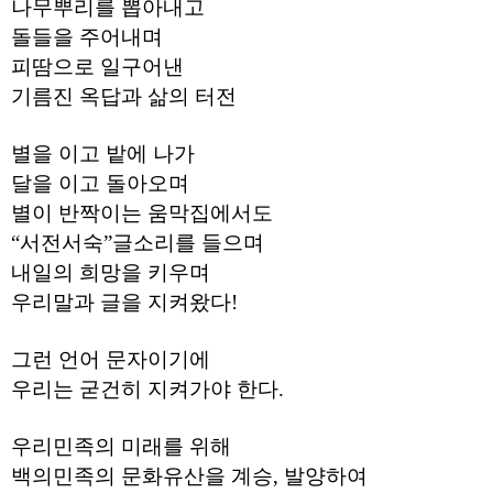
나무뿌리를 뽑아내고
주
돌들을 주어내며
소
야
피땀으로 일구어낸
돔
클
기름진 옥답과 삶의 터전
럽
DOMCLUB
코
별을 이고 밭에 나가
리
달을 이고 돌아오며
아
건
별이 반짝이는 움막집에서도
강
코
“서전서숙”글소리를 들으며
리
내일의 희망을 키우며
아
e
우리말과 글을 지켜왔다!
뉴
스
비
그런 언어 문자이기에
아
365
우리는 굳건히 지켜가야 한다.
비
아
센
우리민족의 미래를 위해
터
백의민족의 문화유산을 계승, 발양하여
강