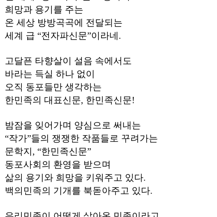
약
희망과 용기를 주는
국
온 세상 방방곡곡에 전달되는
임
심
세계 급 “전자파신문”이라네.
중
절
최
고달픈 타향살이 설음 속에서도
신
토
바라는 득실 하나 없이
렌
오직 동포들만 생각하는
트
사
한민족의 대표신문, 한민족신문!
이
트
순
밤잠을 잊어가며 양심으로 써내는
위
“작가”들의 쟁쟁한 작품들로 꾸려가는
비
아
문학지, “한민족신문”
몰
웹
동포사회의 환영을 받으며
토
삶의 용기와 희망을 키워주고 있다.
끼
실
백의민족의 기개를 북돋아주고 있다.
시
간
무
우리민족이 어떻게 살아온 민족이라고