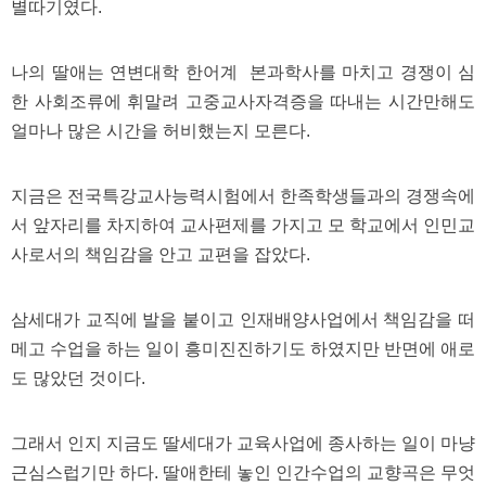
판
별따기였다.
나의 딸애는 연변대학 한어계 본과학사를 마치고 경쟁이 심
한 사회조류에 휘말려 고중교사자격증을 따내는 시간만해도
얼마나 많은 시간을 허비했는지 모른다.
지금은 전국특강교사능력시험에서 한족학생들과의 경쟁속에
서 앞자리를 차지하여 교사편제를 가지고 모 학교에서 인민교
사로서의 책임감을 안고 교편을 잡았다.
삼세대가 교직에 발을 붙이고 인재배양사업에서 책임감을 떠
메고 수업을 하는 일이 흥미진진하기도 하였지만 반면에 애로
도 많았던 것이다.
그래서 인지 지금도 딸세대가 교육사업에 종사하는 일이 마냥
근심스럽기만 하다. 딸애한테 놓인 인간수업의 교향곡은 무엇