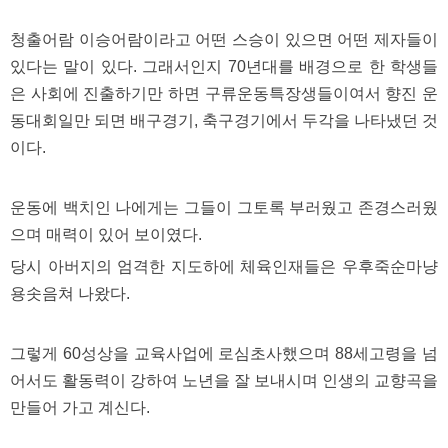
직
도
올
청출어람 이승어람이라고 어떤 스승이 있으면 어떤 제자들이
리
있다는 말이 있다. 그래서인지 70년대를 배경으로 한 학생들
는
법
은 사회에 진출하기만 하면 구류운동특장생들이여서 향진 운
링
동대회일만 되면 배구경기, 축구경기에서 두각을 나타냈던 것
크
114
이다.
24
시
간
대
운동에 백치인 나에게는 그들이 그토록 부러웠고 존경스러웠
출
으며 매력이 있어 보이였다.
대
출
당시 아버지의 엄격한 지도하에 체육인재들은 우후죽순마냥
후
18
용솟음쳐 나왔다.
모
아
비
그렇게 60성상을 교육사업에 로심초사했으며 88세고령을 넘
아
탑-
어서도 활동력이 강하여 노년을 잘 보내시며 인생의 교향곡을
프
릴
만들어 가고 계신다.
리
지