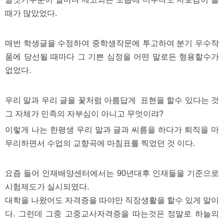
파
때가 많았었다.
란
출
장
마
매번 학생글을 수정하여 중학생작문에 투고하여 분기 우수작
사
품에 당선될 때마다 그 기쁜 심정을 어떤 말로든 형용할수가
지
우
없었다.
즐
성
무
우리 말과 우리 글을 꽃처럼 아름답게 표현을 할수 있다는 것
료
만
그 자체가 민족의 자부심이 아니고 무엇이랴?
남
어
이렇게 나는 한평생 우리 말과 글과 씨름을 하다가 퇴직을 마
플
미
무리하면서 수업의 교향곡에 마침표를 찍었던 것 이다.
프
진
약
요즘 들어 인재배양센터에서는 90년대후 인재들을 기준으로
국
하
시험제도가 실시되였다.
혈
대학을 나왔어도 자격증을 따야만 직장생활을 할수 있게 말이
유
다. 그런데 그중 고중교사자격증을 따는것은 정말로 하늘의
머