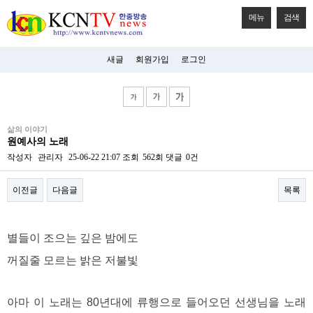
메뉴
검색
새글
회원가입
로그인
비
삶의 이야기
아
원예사의 노래
탑-
시
작성자
관리자
25-06-22 21:07
조회
562회
댓글
0건
알
리
이전글
다음글
목록
스
구
입
본문
미
별들이 조으는 깊은 밤에도
프
진
꺼질줄 모르는 밝은 저불빛
후
기
미
프
아마 이 노래는 80년대에 류행으로 들어오던 선생님을 노래
진