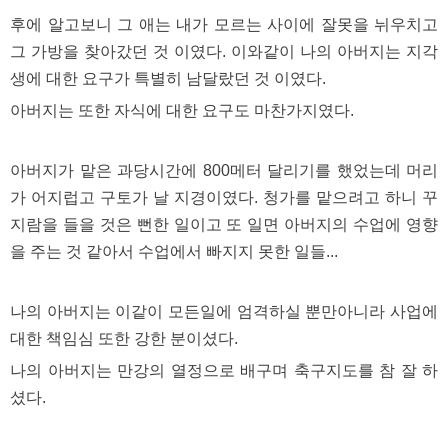
료
채
후에 알고보니 그 애는 내가 모르는 사이에 잘못을 뉘우치고
팅
그 가방을 찾아갔던 것 이였다. 이와같이 나의 아버지는 지각
24
시
생에 대한 요구가 특별히 남달랐던 것 이였다.
간
대
아버지는 또한 자식에 대한 요구도 마찬가지였다.
출
밍
키
아버지가 맡은 과당시간에 800메터 달리기를 했었는데 머리
넷
갱
가 어지럽고 구토가 날 지경이였다. 청가를 맡으려고 하니 꾸
신
지람을 들을 것은 뻔한 일이고 또 일면 아버지의 수업에 영향
통
영
을 주는 것 같아서 수업에서 빠지지 못한 일들...
만
남
찾
기
나의 아버지는 이같이 모든일에 엄격하실 뿐만아니라 사업에
출
대한 책임심 또한 강한 분이셨다.
장
안
나의 아버지는 만강의 열정으로 배구며 축구지도를 참 잘 하
마
비
셨다.
아
센
터