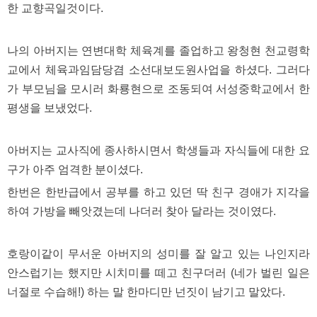
한 교향곡일것이다.
약
국
임
심
나의 아버지는 연변대학 체육계를 졸업하고 왕청현 천교령학
중
절
교에서 체육과임담당겸 소선대보도원사업을 하셨다. 그러다
최
가 부모님을 모시러 화룡현으로 조동되여 서성중학교에서 한
신
토
평생을 보냈었다.
렌
트
사
아버지는 교사직에 종사하시면서 학생들과 자식들에 대한 요
이
트
구가 아주 엄격한 분이셨다.
순
위
한번은 한반급에서 공부를 하고 있던 딱 친구 경애가 지각을
비
하여 가방을 빼앗겼는데 나더러 찾아 달라는 것이였다.
아
몰
웹
토
호랑이같이 무서운 아버지의 성미를 잘 알고 있는 나인지라
끼
안스럽기는 했지만 시치미를 떼고 친구더러 (네가 벌린 일은
실
시
너절로 수습해!) 하는 말 한마디만 넌짓이 남기고 말았다.
간
무