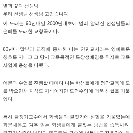
구
별과 꽃과 선생님
입
통
우리 선생님 선생님 고맙습니다.
영
비
이 노래는 90년대말 2000년대초에 널리 알려진 선생님들의
아
은혜를 노래한 교향곡이다.
돔
클
럽
80년대 말부터 교직에 종사한 나는 인민교사라는 영예로운
DOMCLUB.top
신
칭호를 지니고 그 당시 교육목적인 특장생배양을 취지로 교육
규
사업에 충성을 다했다.
노
제
휴
사
어문과 수업을 진행할 때마다 나는 학생들에게 정감교육에 모
이
를 박으면서 지식도 지식이지만 도덕수양에 더욱 심혈을 기울
트
북
였다.
토
끼
대
특히 글짓기교수에서 학생들의 글짓기에 심혈을 기울였는데
출
DB
과문내용도 겨우 읽는 학생들에게 글짓는 방법을 습득시켜
출
장
글짓기수준이 날마다 제고되는 모습에 너무나도 자호감이 들