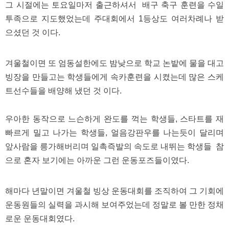
그 시절에는 토요일마저 출근하셔서 배구 축구 훈련을 수일
주
소
투족으로 지도했었는데 주대회에서 1등상도 여러차례나 받
야
으셨던 것 이다.
돔
클
럽
DOMCLUB
겨울철이면 또 엄동설한에도 밤낮으로 학교 논밭에 물을 대고
코
리
빙장을 만들고는 학생들에게 속카훈련을 시켰는데 많은 스케
아
트선수들을 배양해 냈던 것 이다.
건
강
코
우아한 동작으로 느슨하게 완도를 꺽는 학생들, 스타트를 재
리
아
빠르게 밀고 나가는 학생들, 얼음강판우를 나는듯이 달리며
e
뉴
앞사람을 릉가해버리며 일촉즉발의 속도로 내뛰는 학생들 참
스
으로 혼자 보기에는 아까운 그런 운동포즈들이였다.
비
아
365
비
해마다 년말이면 겨울철 빙상 운동대회를 조직하여 그 기회에
아
운동원들의 실력을 과시해 보여주었는데 정말로 볼 만한 정채
센
터
로운 운동대회였다.
강