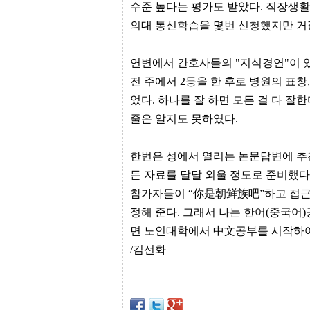
간
수준 높다는 평가도 받았다. 직장생
무
의대 통신학습을 몇번 신청했지만 거
료
채
팅
연변에서 간호사들의 "지식경연"이 있
24
시
전 주에서 2등을 한 후로 병원의 표창
간
대
었다. 하나를 잘 하면 모든 걸 다 
출
줄은 알지도 못하였다.
밍
키
넷
갱
한번은 성에서 열리는 논문답변에 추
신
든 자료를 달달 외울 정도로 준비했다
통
영
참가자들이 “你是朝鲜族吧”하고 접근했
만
정해 준다. 그래서 나는 한어(중국어
남
찾
면 노인대학에서 中文공부를 시작하여
기
/김선화
출
장
안
마
비
아