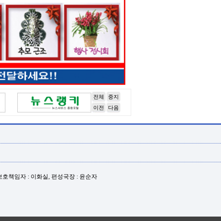
전체
중지
이전
다음
년보호책임자 : 이화실, 편성국장 : 윤순자