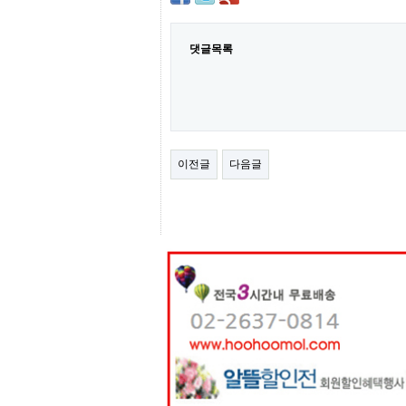
센
터
주
댓글목록
소
야
돔
클
럽
DOMCLUB
코
이전글
다음글
리
아
건
강
코
리
아
e
뉴
스
비
아
365
비
아
센