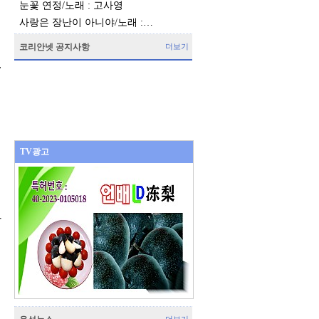
눈꽃 연정/노래 : 고사영
사랑은 장난이 아니야/노래 :…
코리안넷 공지사항
더보기
.
TV광고
가