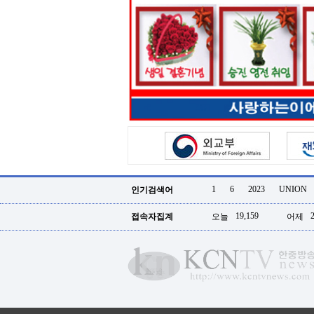
터
강
직
도
올
리
는
법
링
크
114
24
시
간
대
출
1
6
2023
UNION
대
인기검색어
출
후
19,159
접속자집계
오늘
어제
18
모
아
비
아
탑-
프
릴