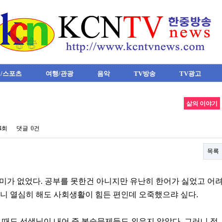
/스포츠
여행/관광
음악
TV방송
TV광고
삶의 이야기
74회
댓글
0건
목록
 재미가 없었다. 공부를 못한건 아니지만 유난히 한어가 싫었고 어
니 열심히 해도 사회생활이 힘든 편인데 오죽했으랴 싶다.
험 때도 선생님이 내어 준 복습문제들도 외우지 않았다. 그러니 점