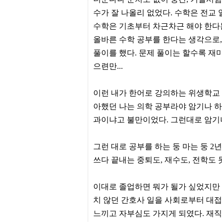
프
수가 잘 나올리 없었다. 수학은 전교
진
약
수학은 기초부터 차근차근 해야 한다는
국
올바른 수학 공부를 한다는 생각으로
임
심
풀이를 했다. 문제 풀이는 할수록 재
중
절
으련만...
최
신
토
​이런 내가 한어로 강의하는 위생학교
렌
아했던 나는 의학 공부라야 암기나 하
트
사
과이냐고 불만이었다. 그런대로 암기나
이
트
순
그런 대로 공부를 하는 둥 마는 둥 
위
비
쓰다 끝내는 중퇴도, 재수도, 전학도
아
몰
웹
이대로 졸업하면 뭐가 될가 싶었지만
토
끼
치 않던 간호사 일을 사회로부터 대접
실
느끼고 자부심도 가지게 되였다. 재
시