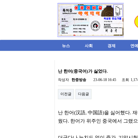
뉴스
사회
경제
연예
비
아
난 한어(중국어)가 싫었다.
탑-
시
작성자
한중방송
23-06-18 16:45
조회
1,1
알
리
이전글
다음글
스
구
입
미
난 한어(汉語, 中国語)을 싫어했다.
프
진
웠다. 한어가 위주인 중국에서 그랬으
후
기
미
​더군다나 눈치도 없이 중간, 기말시