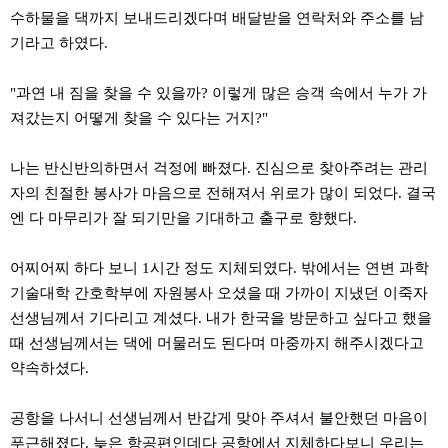
주
수하물을 댁까지 보내드리겠다며 배달받을 연락처와 주소를 남
소
기라고 하였다.
야
돔
클
"과연 내 짐을 찾을 수 있을까? 이렇게 많은 승객 속에서 누가 가
럽
DOMCLUB
져갔는지 어떻게 찾을 수 있다는 거지?"
코
리
아
나는 반신반의하면서 걱정에 빠졌다. 진심으로 찾아주려는 관리
건
자의 친절한 봉사가 마음으로 전해져서 위로가 많이 되었다. 결국
강
코
엔 다 마무리가 잘 되기만을 기대하고 출구로 향했다.
리
아
e
어찌어찌 하다 보니 1시간 정도 지체되였다. 밖에서는 연변 과학
뉴
기술대학 간호학부에 자원봉사 오셨을 때 가까이 지냈던 이죽자
스
비
선생님께서 기다리고 계셨다. 내가 한국을 방문하고 싶다고 했을
아
때 선생님께서는 댁에 머물러도 된다며 마중까지 해주시겠다고
365
비
약속하셨다.
아
센
터
공항을 나서니 선생님께서 반갑게 맞아 주셔서 불안했던 마음이
강
푸근해졌다. 늦은 항공편인데다 공항에서 지체하다보니 우리는