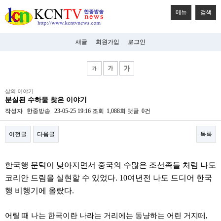
메뉴
검색
새글
회원가입
로그인
비
삶의 이야기
아
분실된 수하물 찾은 이야기
탑-
시
작성자
한중방송
23-05-25 19:16
조회
1,088회
댓글
0건
알
리
이전글
다음글
목록
스
구
입
본문
미
한국행 문턱이 낮아지면서 중국의 수많은 조선족들 처럼 나도
프
진
코리안 드림을 실현할 수 있었다. 10여년전 나도 드디어 한국
후
행 비행기에 올랐다.
기
미
프
어릴 때 나는 한국이란 나라는 거리에는 동냥하는 어린 거지떼,
진