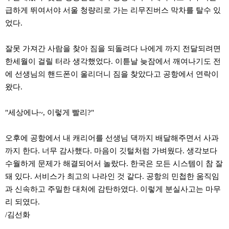
직
급하게 뛰여서야 서울 청량리로 가는 리무진버스 막차를 탈수 있
도
올
었다.
리
는
법
잘못 가져간 사람을 찾아 짐을 되돌려다 나에게 까지 전달되려면
링
한세월이 걸릴 터라 생각했었다. 이튿날 늦잠에서 깨여나기도 전
크
114
에 선생님의 핸드폰이 울리더니 짐을 찾았다고 공항에서 연락이
24
시
왔다.
간
대
"세상에나~, 이렇게 빨리?"
출
대
출
오후에 공항에서 내 캐리어를 선생님 댁까지 배달해주면서 사과
후
18
까지 한다. 너무 감사했다. 마음이 깃털처럼 가벼웠다. 생각보다
모
수월하게 문제가 해결되어서 놀랐다. 한국은 모든 시스템이 참 잘
아
비
돼 있다. 서비스가 최고의 나라인 것 같다. 공항의 민첩한 움직임
아
과 신속하고 주밀한 대처에 감탄하였다. 이렇게 분실사고는 마무
탑-
프
리 되였다.
릴
/김선화
리
지