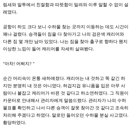
료
림새와 말투에서 친절함과 따뜻함이 밀려와 이루 말할 수 없이 설
채
팅
레였다.
24
시
간
공항이 하도 크다 보니 수하물 찾는 곳까지 이동하는 데도 시간이
대
꽤나 걸렸다. 승객들이 짐을 다 찾아가고 나의 검은색 캐리어와
출
밍
다른 짐 몇 개만 남아 있었다. 나는 짐을 찾아 출구로 향하다 웬지
키
이상한 느낌이 들어 캐리어를 자세히 살펴봤다.
넷
갱
신
"아차! 어쩌지? "
통
영
만
순간 머리속이 온통 새하얘졌다. 캐리어는 내 것하고 똑 같긴 하
남
지만 분명히 내 것은 아니였다. 허겁지겁 유니품을 입은 아무 사
찾
기
람이나 붙잡고 캐리어가 바뀐 것 같다고 하소연하였다. 그 직원이
출
카운터로 안내해서 관리자에게 말씀드렸다. 관리자가 나의 수하
장
안
물표를 확인하고 나서 다른 승객이 잘못 찾아간 것 같다고 조속히
마
처리해 주겠다고 하였다. 말로만 들어오던 수하물 분실 사고였다.
비
아
황당하였다.
센
터