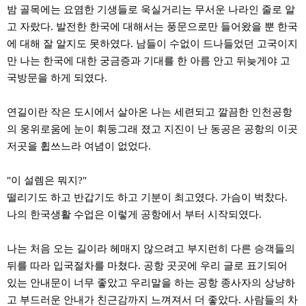
약
밤 골목에는 요염한 기생들로 욱실거리는 무서운 나라인 줄로 알
국
고 자랐다. 발전한 한국에 대해서는 풍문으로만 들어왔을 뿐 한국
임
심
에 대해 잘 알지도 못하였다. 남들이 수없이 드나들었던 고국이지
중
만 나는 한국에 대한 궁금증과 기대를 한 아름 안고 뒤늦게야 고
절
국방문을 하게 되였다.
최
신
토
연길이란 작은 도시에서 살아온 나는 세련되고 깔끔한 인천공항
렌
트
의 웅위로움에 눈이 휘둥그래 졌고 지진이 난 동공은 공항의 이곳
사
저곳을 휩쓰느라 여념이 없었다.
이
트
순
"이 설렘은 뭐지?"
위
비
떨리기도 하고 반갑기도 하고 기분이 최고였다. 가슴이 벅찼다.
아
나의 한국생활 수업은 이렇게 공항에서 부터 시작되였다.
몰
웹
토
나는 처음 오는 길이라 헤매지 않으려고 부지런히 다른 승객들의
끼
실
뒤를 따라 입국절차를 마쳤다. 공항 곳곳에 우리 글로 표기되어
시
있는 안내문이 너무 좋았고 우리말을 하는 공항 종사자의 상냥하
간
무
고 부드러운 안내가 친근감까지 느껴져서 더 좋았다. 사람들의 차