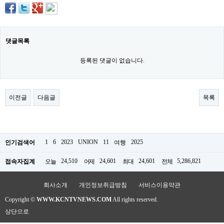
구
입
통
영
비
댓글목록
아
등록된 댓글이 없습니다.
돔
클
럽
DOMCLUB.top
신
이전글
다음글
목록
규
노
제
휴
사
1
6
2023
UNION
11
2025
인기검색어
여행
이
트
24,510
24,601
24,601
5,286,821
접속자집계
오늘
어제
최대
전체
북
토
끼
회사소개
개인정보취급방침
서비스이용약관
대
출
Copyright ©
WWW.KCNTVNEWS.COM
All rights reserved.
DB
상단으로
출
장