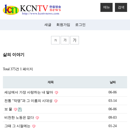
메뉴
검색
새글
회원가입
로그인
비
삶의 이야기
아
탑-
시
Total 375건
1 페이지
알
리
스
제목
날짜
구
입
세상에서 가장 사랑하는 내 딸아
06-06
미
프
전통 “작명”과 그 이름의 시대성
03-14
진
후
보 물
06-06
기
비천한 노동은 없다
09-03
미
프
그때 그 시절에는
01-24
진