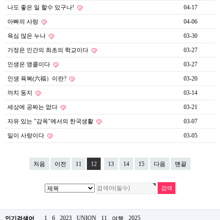
약
나도 좋은 일 할수 있구나!
04-17
국
아빠의 사랑
04-06
임
심
욕심 많은 누나
03-30
중
절
가정은 인간의 최초의 학교이다
03-27
최
신
인생은 앵콜이다
03-27
토
인생 육복(六福）이란?
03-20
렌
트
까치 둥지
03-14
사
이
세상에 공짜는 없다
03-21
트
자유 있는 "감옥"에서의 한국생활
03-07
순
위
일이 사랑이다
03-05
비
아
몰
처음
이전
11
12
13
14
15
다음
맨끝
웹
토
끼
실
시
간
무
1
6
2023
UNION
11
2025
인기검색어
여행