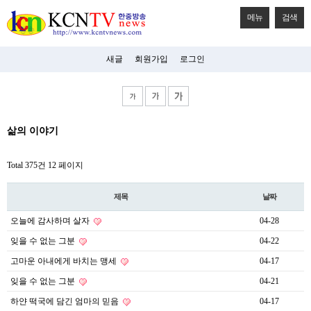
메뉴
검색
새글
회원가입
로그인
비
삶의 이야기
아
탑-
시
Total 375건
12 페이지
알
리
스
제목
날짜
구
입
오늘에 감사하며 살자
04-28
미
프
잊을 수 없는 그분
04-22
진
후
고마운 아내에게 바치는 맹세
04-17
기
잊을 수 없는 그분
04-21
미
프
하얀 떡국에 담긴 엄마의 믿음
04-17
진