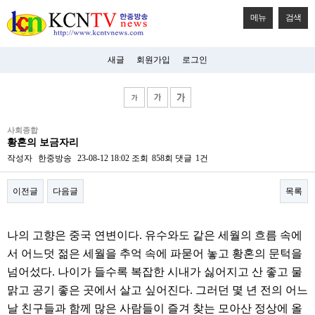
메뉴
검색
새글
회원가입
로그인
비
사회종합
아
황혼의 보금자리
탑-
시
작성자
한중방송
23-08-12 18:02
조회
858회
댓글
1건
알
리
이전글
다음글
목록
스
구
입
본문
미
나의 고향은 중국 연변이다. 유수와도 같은 세월의 흐름 속에
프
진
서 어느덧 젊은 세월을 추억 속에 파묻어 놓고 황혼의 문턱을
후
넘어섰다. 나이가 들수록 복잡한 시내가 싫어지고 산 좋고 물
기
미
맑고 공기 좋은 곳에서 살고 싶어진다. 그러던 몇 년 전의 어느
프
날 친구들과 함께 많은 사람들이 즐겨 찾는 모아산 정상에 올
진