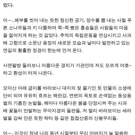
약
랐다.
국
임
심
아～, 폐부를 씻어 내는 듯한 청신한 공기, 장수를 뽑 내는 사철 푸
중
른 소나무들과 키 다툼하며 쭉~쭉 뻗은 홍송들은 사람들의 마음
절
최
을 젊어지게 하는 것 같았다. 추억의 독립운동을 연상시키고 사과
신
배 고향으로 소문난 용정의 새로운 모습과 날마다 발전하고 있는
토
렌
연길의 황홀한 정경이 한눈에 안겨 온다.
트
사
이
사면팔방 둘러보니 아름다운 경치가 가관인데 저도 모르게 야호~
트
하고 환성이 터져 나온다.
순
위
비
모아산 아래 굽이를 바라보니 대지의 젖 줄기인 듯 만물의 소생에
아
단비 되여 유유히 흐르는 해란강, 연변의 옥토로 손색없는 동성용
몰
웹
벌의 기름진 논밭들, 해마다 아름다운 봄을 단장시켜 주는 사과
토
배 꽃들이 만발하는 무아지경의 들판들, 저 멀리 바라보이는 세라
끼
실
벌을 감싸 안은 듯한 락타 등 같은 첩첩산중의 산봉우리들.
시
간
무
아～, 이것이 정녕 나의 동년 시절부터 우리 아버지가 늘 말씀하