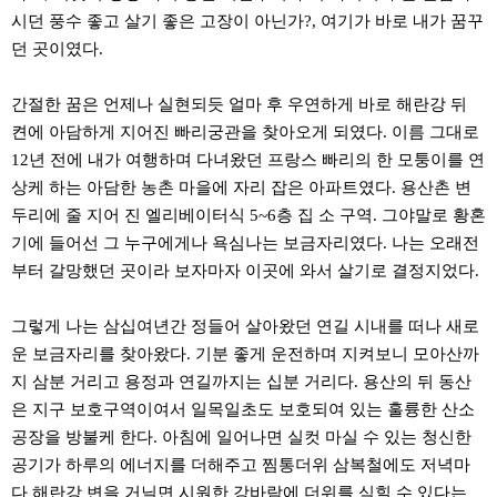
료
시던 풍수 좋고 살기 좋은 고장이 아닌가?, 여기가 바로 내가 꿈꾸
채
팅
던 곳이였다.
24
시
간
간절한 꿈은 언제나 실현되듯 얼마 후 우연하게 바로 해란강 뒤
대
켠에 아담하게 지어진 빠리궁관을 찾아오게 되였다. 이름 그대로
출
밍
12년 전에 내가 여행하며 다녀왔던 프랑스 빠리의 한 모퉁이를 연
키
상케 하는 아담한 농촌 마을에 자리 잡은 아파트였다. 용산촌 변
넷
갱
두리에 줄 지어 진 엘리베이터식 5~6층 집 소 구역. 그야말로 황혼
신
기에 들어선 그 누구에게나 욕심나는 보금자리였다. 나는 오래전
통
영
부터 갈망했던 곳이라 보자마자 이곳에 와서 살기로 결정지었다.
만
남
찾
그렇게 나는 삼십여년간 정들어 살아왔던 연길 시내를 떠나 새로
기
운 보금자리를 찾아왔다. 기분 좋게 운전하며 지켜보니 모아산까
출
지 삼분 거리고 용정과 연길까지는 십분 거리다. 용산의 뒤 동산
장
안
은 지구 보호구역이여서 일목일초도 보호되여 있는 훌륭한 산소
마
공장을 방불케 한다. 아침에 일어나면 실컷 마실 수 있는 청신한
비
아
공기가 하루의 에너지를 더해주고 찜통더위 삼복철에도 저녁마
센
다 해란강 변을 거닐면 시원한 강바람에 더위를 식힐 수 있다는
터