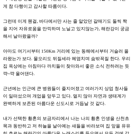
주
게 참 다행이고 감사할 따름이다.
소
야
돔
그런데 이게 웬걸, 바다에서만 사는 줄 알았던 갈매기도 둘씩 짝
클
을 지어 자유로움을 만끽하며 노닐고 있지않는가, 해란강이 궁금
럽
DOMCLUB
해서 날아왔을까?
코
리
아
아마도 여기서부터 150Km 거리에 있는 동해에서부터 거슬러 올
건
라왔는가 보다. 물오리도 뒤질세라 헤염치며 숨밖꼭질 한다. 우리
강
코
집 옥상에는 아침마다 까치들이 찾아와서 좋은 소식 전하려는 듯
리
꺅~꺅 울어댄다.
아
e
뉴
근년에는 인근에 큰 병원들이 줄지어졌고 여러가지 상업 청사들
스
비
이 일떠섰으며 개업을 앞두고 있다. 멀지 않아 자연과 생태계가
아
완벽하게 보존된 아름다운 신도시로 거듭날 것 같다.
365
비
아
내가 선택한 황혼의 보금자리에서 나는 나의 황혼 인생을 산천초
센
터
목과 동반하고 저 하늘을 날아예는 새들을 바라보며 집 앞을 유유
강
히 흐르는 해란강의 아름다운 노래소리를 들으면서 모든 것에 감