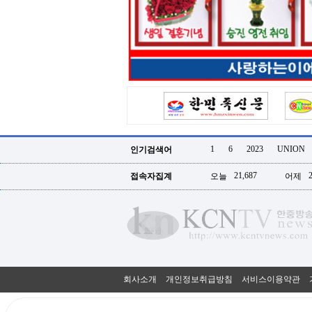
터
강
직
도
올
리
는
법
링
크
114
24
시
1
6
2023
UNION
인기검색어
간
대
21,687
접속자집계
오늘
어제
출
대
출
후
18
모
아
비
아
회사소개
개인정보취급방침
서비스이용약관
탑-
프
릴