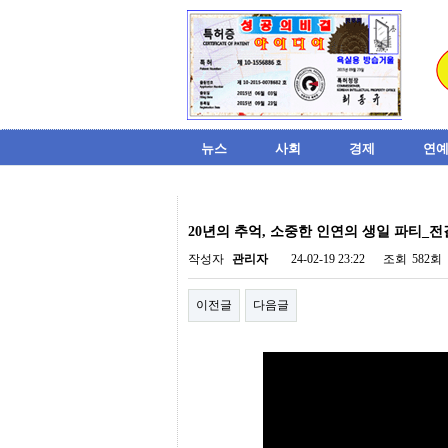
뉴스
사회
경제
연예
비
아
20년의 추억, 소중한 인연의 생일 파티_전길
탑-
시
작성자
관리자
24-02-19 23:22
조회
582회
알
리
이전글
다음글
스
구
입
미
프
진
후
기
미