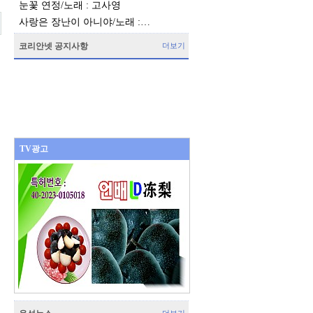
눈꽃 연정/노래 : 고사영
사랑은 장난이 아니야/노래 :…
코리안넷 공지사항
더보기
TV광고