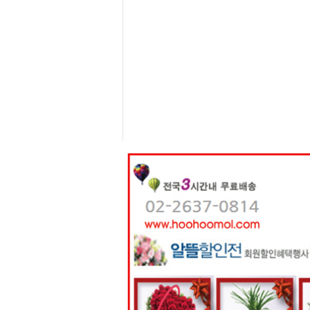
센
터
주
소
야
돔
클
럽
DOMCLUB
코
리
아
건
강
코
리
아
e
뉴
스
비
아
365
비
아
센