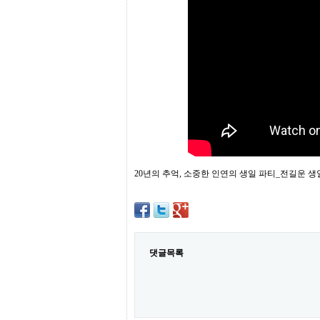
프
진
약
국
임
심
중
절
최
신
토
렌
트
사
20년의 추억, 소중한 인연의 생일 파티_전길운 생일 
이
트
순
위
비
아
몰
댓글목록
웹
토
끼
실
시