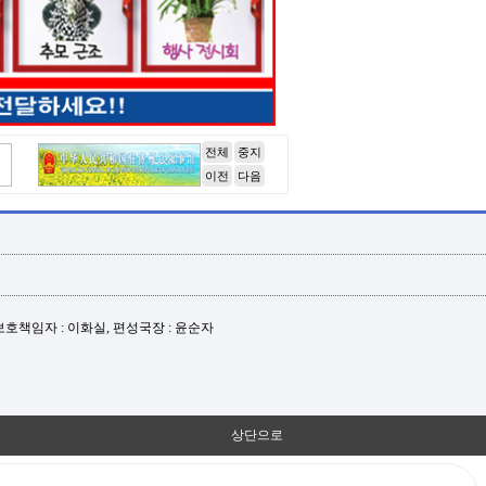
전체
중지
이전
다음
년보호책임자 : 이화실, 편성국장 : 윤순자
상단으로