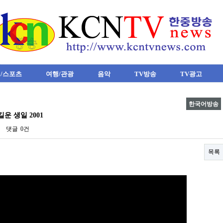
/스포츠
여행/관광
음악
TV방송
TV광고
한국어방송
운 생일 2001
댓글
0건
목록