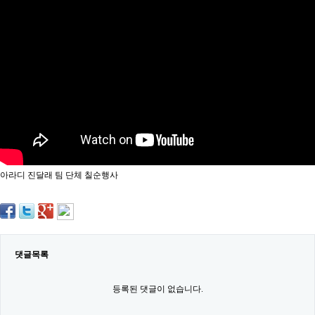
약
국
임
심
중
절
최
신
토
렌
트
사
이
트
아라디 진달래 팀 단체 칠순행사
순
위
비
아
몰
웹
토
댓글목록
끼
실
시
등록된 댓글이 없습니다.
간
무