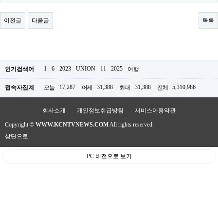
료
채
팅
이전글
다음글
목록
24
시
간
대
출
밍
1
6
2023
UNION
11
2025
인기검색어
여행
키
넷
17,287
31,388
31,388
5,310,986
접속자집계
오늘
어제
최대
전체
갱
신
통
회사소개
개인정보취급방침
서비스이용약관
영
Copyright ©
WWW.KCNTVNEWS.COM
All rights reserved.
만
남
상단으로
찾
기
PC 버전으로 보기
출
장
안
마
비
아
센
터