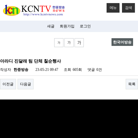
메뉴
검색
새글
회원가입
로그인
한국어방송
비
아
아라디 진달래 팀 단체 칠순행사
탑-
시
작성자
한중방송
23-05-21 09:47
조회
605회
댓글
0건
알
리
스
이전글
다음글
목록
구
입
미
프
진
후
기
미
프
진