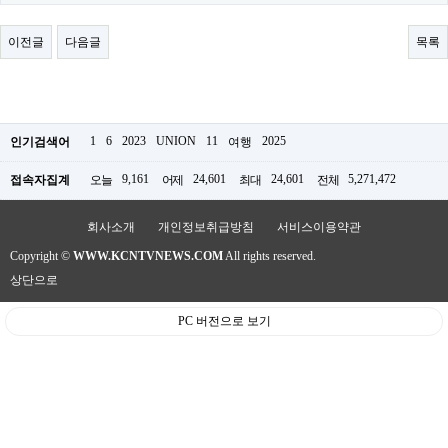
료
채
팅
이전글
다음글
목록
24
시
간
대
출
밍
1
6
2023
UNION
11
2025
인기검색어
여행
키
넷
9,161
24,601
24,601
5,271,472
접속자집계
오늘
어제
최대
전체
갱
신
통
회사소개
개인정보취급방침
서비스이용약관
영
Copyright ©
WWW.KCNTVNEWS.COM
All rights reserved.
만
남
상단으로
찾
기
PC 버전으로 보기
출
장
안
마
비
아
센
터