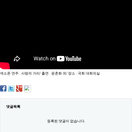
약
국
임
심
중
절
최
신
토
렌
트
사
이
트
색소폰 연주 : 사랑의 거리/ 출연 : 윤춘화 외/ 장소 : 국회 대회의실
순
위
비
아
몰
웹
토
댓글목록
끼
실
시
등록된 댓글이 없습니다.
간
무