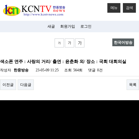
메뉴
검색
새글
회원가입
로그인
한국어방송
비
아
색소폰 연주 : 사랑의 거리/ 출연 : 윤춘화 외/ 장소 : 국회 대회의실
탑-
시
작성자
한중방송
23-05-09 11:25
조회
564회
댓글
0건
알
리
스
이전글
다음글
목록
구
입
미
프
진
후
기
미
프
진