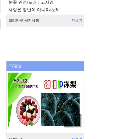
눈꽃 연정/노래 : 고사영
사랑은 장난이 아니야/노래 :…
코리안넷 공지사항
더보기
TV광고