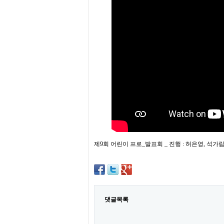
프
진
약
국
임
심
중
절
최
신
토
렌
트
사
이
트
순
제9회 어린이 프로_발표회 _ 진행 : 허은영, 석가
위
비
아
몰
웹
토
댓글목록
끼
실
시