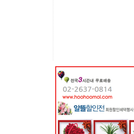
센
터
주
소
야
돔
클
럽
DOMCLUB
코
리
아
건
강
코
리
아
e
뉴
스
비
아
365
비
아
센