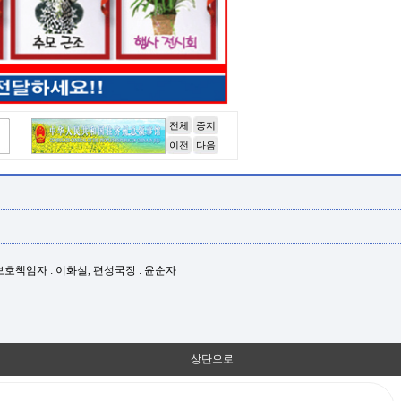
전체
중지
이전
다음
년보호책임자 : 이화실, 편성국장 : 윤순자
상단으로