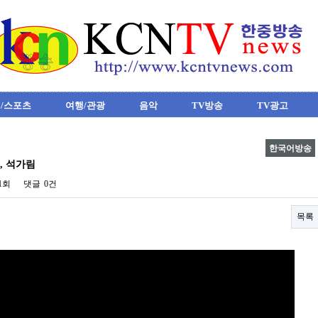
/스포츠
여행/관광
음악
TV방송
TV광고
한국어방송
, 석가림
21회
댓글
0건
목록