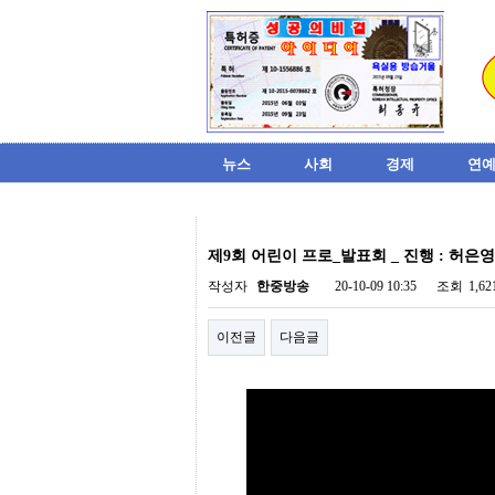
뉴스
사회
경제
연예
비
아
제9회 어린이 프로_발표회 _ 진행 : 허은영
탑-
시
작성자
한중방송
20-10-09 10:35
조회
1,6
알
리
이전글
다음글
스
구
입
미
프
진
후
기
미