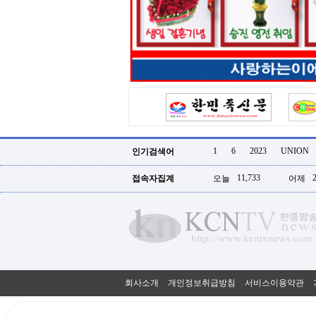
터
강
직
도
올
리
는
법
링
크
114
24
시
1
6
2023
UNION
인기검색어
간
대
11,733
접속자집계
오늘
어제
출
대
출
후
18
모
아
비
아
회사소개
개인정보취급방침
서비스이용약관
탑-
프
릴