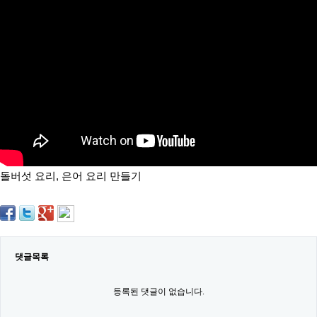
약
국
임
심
중
절
최
신
토
렌
트
사
이
트
돌버섯 요리, 은어 요리 만들기
순
위
비
아
몰
웹
토
댓글목록
끼
실
시
등록된 댓글이 없습니다.
간
무