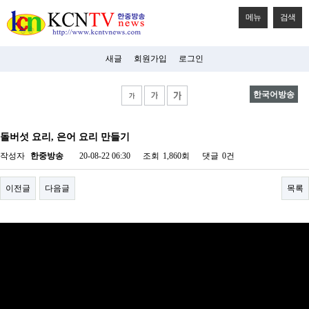
메뉴
검색
새글
회원가입
로그인
한국어방송
비
아
돌버섯 요리, 은어 요리 만들기
탑-
시
작성자
한중방송
20-08-22 06:30
조회
1,860회
댓글
0건
알
리
스
이전글
다음글
목록
구
입
미
프
진
후
기
미
프
진