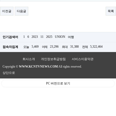
료
채
팅
이전글
다음글
목록
24
시
간
대
출
밍
1
6
2023
11
2025
UNION
인기검색어
여행
키
넷
5,469
23,296
31,388
5,322,464
접속자집계
오늘
어제
최대
전체
갱
신
통
회사소개
개인정보취급방침
서비스이용약관
영
Copyright ©
WWW.KCNTVNEWS.COM
All rights reserved.
만
남
상단으로
찾
기
PC 버전으로 보기
출
장
안
마
비
아
센
터