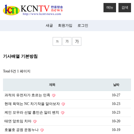
메뉴
검색
새글
회원가입
로그인
비
기사배열 기본방침
아
탑-
시
Total 6건
1 페이지
알
리
스
제목
날짜
구
입
과적의 유전자가 흐르는 민족
10-27
미
프
현재 욕먹는 NC 차기작을 알아보자
10-23
진
후
케인 모우라 선발 흥민손 알리 벤치
10-23
기
태연 앞트임 치마
10-20
미
프
호불호 공원 운동누나
10-19
진