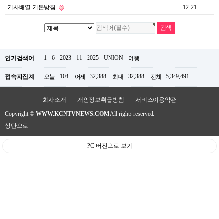
약
기사배열 기본방침
12-21
국
임
심
중
절
최
1
6
2023
11
2025
UNION
인기검색어
여행
신
토
108
32,388
32,388
5,349,491
접속자집계
오늘
어제
최대
전체
렌
트
사
회사소개
개인정보취급방침
서비스이용약관
이
트
Copyright ©
WWW.KCNTVNEWS.COM
All rights reserved.
순
상단으로
위
비
PC 버전으로 보기
아
몰
웹
토
끼
실
시
간
무