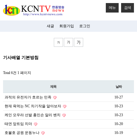
메뉴
검색
새글
회원가입
로그인
비
기사배열 기본방침
아
탑-
시
Total 6건
1 페이지
알
리
스
제목
날짜
구
입
과적의 유전자가 흐르는 민족
10-27
미
프
현재 욕먹는 NC 차기작을 알아보자
10-23
진
후
케인 모우라 선발 흥민손 알리 벤치
10-23
기
태연 앞트임 치마
10-20
미
프
호불호 공원 운동누나
10-19
진