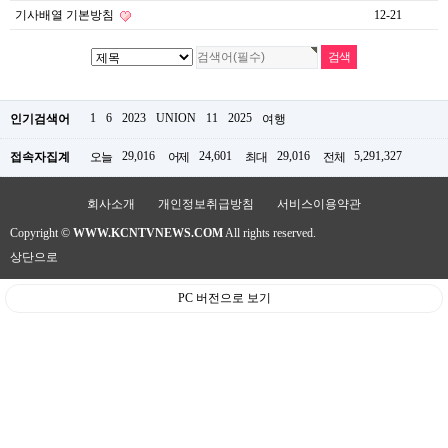
약
기사배열 기본방침
12-21
국
임
심
중
절
최
1
6
2023
UNION
11
2025
인기검색어
여행
신
토
29,016
24,601
29,016
5,291,327
접속자집계
오늘
어제
최대
전체
렌
트
사
회사소개
개인정보취급방침
서비스이용약관
이
트
Copyright ©
WWW.KCNTVNEWS.COM
All rights reserved.
순
상단으로
위
비
PC 버전으로 보기
아
몰
웹
토
끼
실
시
간
무