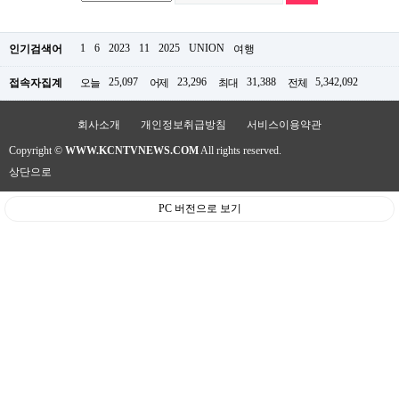
약
국
임
1
6
2023
11
2025
UNION
인기검색어
여행
심
중
25,097
23,296
31,388
5,342,092
접속자집계
오늘
어제
최대
전체
절
최
신
회사소개
개인정보취급방침
서비스이용약관
토
렌
Copyright ©
WWW.KCNTVNEWS.COM
All rights reserved.
트
상단으로
사
이
트
PC 버전으로 보기
순
위
비
아
몰
웹
토
끼
실
시
간
무