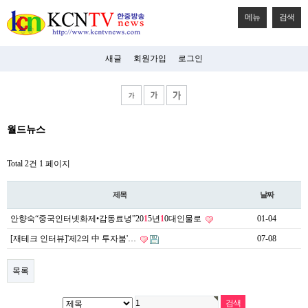
메뉴
검색
새글
회원가입
로그인
비
월드뉴스
아
탑-
시
Total 2건
1 페이지
알
리
스
제목
날짜
구
입
안향숙“중국인터넷화제•감동료녕”20
1
5년
1
0대인물로
01-04
미
프
[재테크 인터뷰]'제2의 中 투자붐'…
07-08
진
후
기
목록
미
프
진