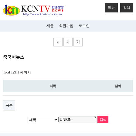
메뉴
검색
새글
회원가입
로그인
비
중국어뉴스
아
탑-
시
Total 1건
1 페이지
알
리
스
제목
날짜
구
입
미
프
목록
진
후
기
미
프
진