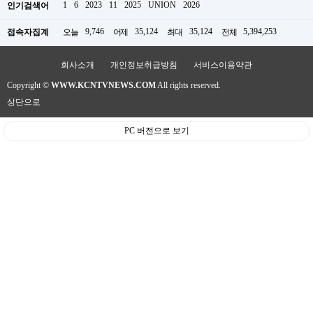
1
6
2023
11
2025
UNION
2026
인기검색어
약
국
9,746
35,124
35,124
5,394,253
임
접속자집계
오늘
어제
최대
전체
심
중
회사소개
개인정보취급방침
서비스이용약관
절
최
Copyright ©
WWW.KCNTVNEWS.COM
All rights reserved.
신
상단으로
토
렌
트
PC 버전으로 보기
사
이
트
순
위
비
아
몰
웹
토
끼
실
시
간
무