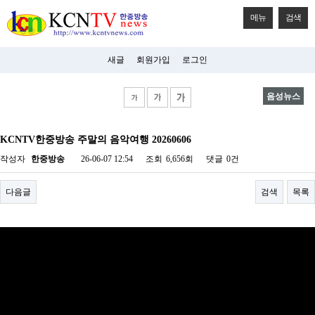
메뉴
검색
새글
회원가입
로그인
음성뉴스
비
아
KCNTV한중방송 주말의 음악여행 20260606
탑-
시
작성자
한중방송
26-06-07 12:54
조회
6,656회
댓글
0건
알
리
스
다음글
검색
목록
구
입
미
프
진
후
기
미
프
진