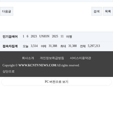
료
채
팅
다음글
검색
목록
24
시
간
대
출
밍
1
6
2023
UNION
2025
11
인기검색어
여행
키
넷
3,514
31,388
31,388
5,297,213
접속자집계
오늘
어제
최대
전체
갱
신
통
회사소개
개인정보취급방침
서비스이용약관
영
만
Copyright ©
WWW.KCNTVNEWS.COM
All rights reserved.
남
상단으로
찾
기
PC 버전으로 보기
출
장
안
마
비
아
센
터