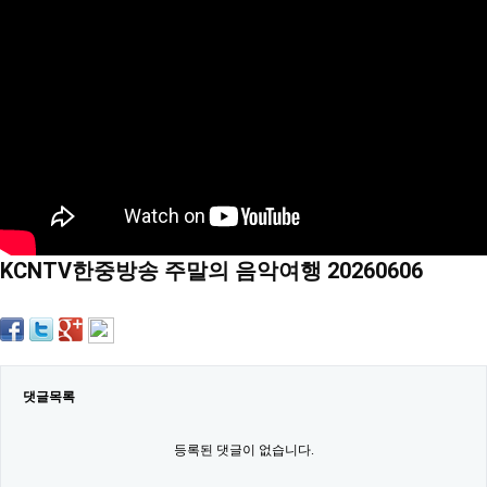
약
국
임
심
중
절
최
신
토
렌
트
사
이
트
KCNTV한중방송 주말의 음악여행 20260606
순
위
비
아
몰
웹
토
댓글목록
끼
실
시
등록된 댓글이 없습니다.
간
무