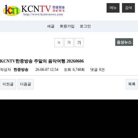
메뉴
검색
새글
회원가입
로그인
음성뉴스
비
아
KCNTV한중방송 주말의 음악여행 20260606
탑-
시
작성자
한중방송
26-06-07 12:54
조회
6,748회
댓글
0건
알
리
스
이전글
다음글
목록
구
입
미
프
진
후
기
미
프
진