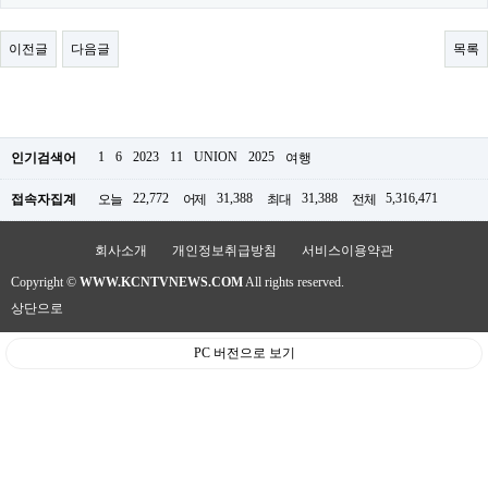
료
채
팅
이전글
다음글
목록
24
시
간
대
출
밍
1
6
2023
11
UNION
2025
인기검색어
여행
키
넷
22,772
31,388
31,388
5,316,471
접속자집계
오늘
어제
최대
전체
갱
신
통
회사소개
개인정보취급방침
서비스이용약관
영
만
Copyright ©
WWW.KCNTVNEWS.COM
All rights reserved.
남
상단으로
찾
기
PC 버전으로 보기
출
장
안
마
비
아
센
터