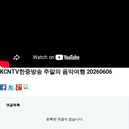
약
국
임
심
중
절
최
신
토
렌
트
사
이
트
KCNTV한중방송 주말의 음악여행 20260606
순
위
비
아
몰
웹
토
댓글목록
끼
실
시
등록된 댓글이 없습니다.
간
무