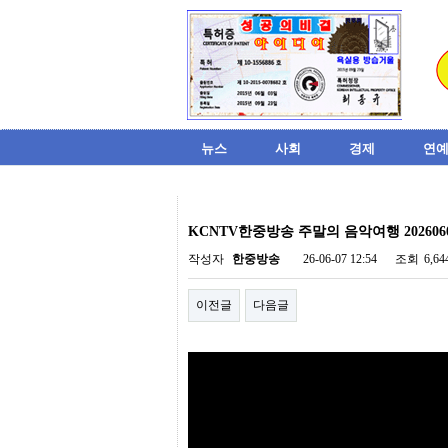
뉴스
사회
경제
연예
비
아
KCNTV한중방송 주말의 음악여행 202606
탑-
시
작성자
한중방송
26-06-07 12:54
조회
6,6
알
리
이전글
다음글
스
구
입
미
프
진
후
기
미