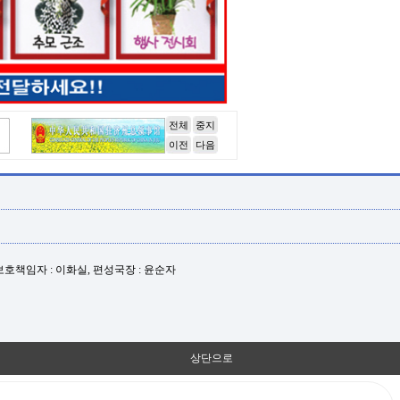
전체
중지
이전
다음
년보호책임자 : 이화실, 편성국장 : 윤순자
상단으로