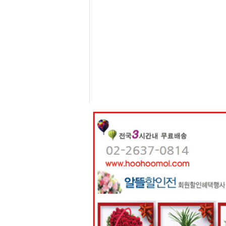
센
터
주
소
야
돔
클
럽
DOMCLUB
코
리
아
건
강
코
리
아
e
뉴
스
비
아
365
비
아
센