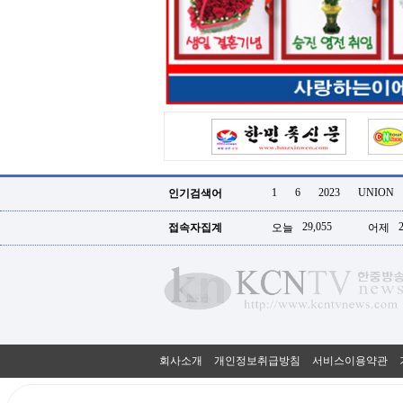
터
강
직
도
올
리
는
법
링
크
114
24
시
1
6
2023
UNION
인기검색어
간
대
29,055
접속자집계
오늘
어제
출
대
출
후
18
모
아
비
아
회사소개
개인정보취급방침
서비스이용약관
탑-
프
릴