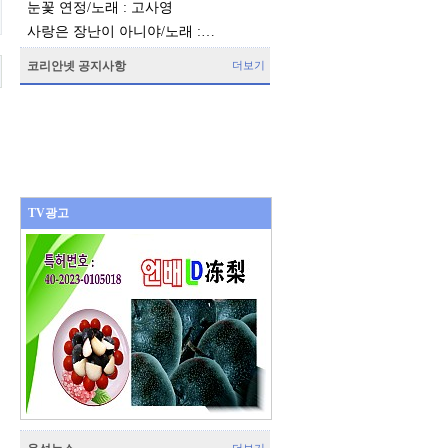
눈꽃 연정/노래 : 고사영
사랑은 장난이 아니야/노래 :…
코리안넷 공지사항
더보기
TV광고