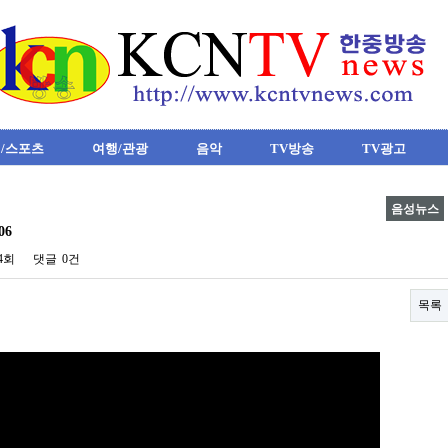
/스포츠
여행/관광
음악
TV방송
TV광고
음성뉴스
06
44회
댓글
0건
목록