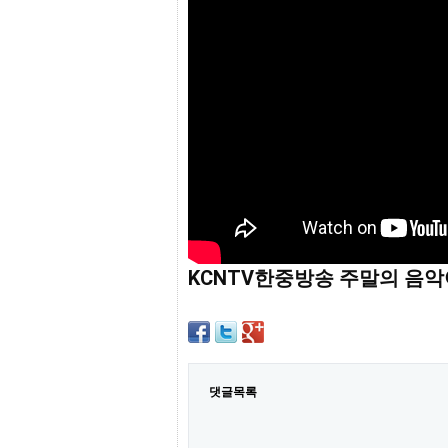
프
진
약
국
임
심
중
절
최
신
토
렌
트
사
이
트
KCNTV한중방송 주말의 음악여행
순
위
비
아
몰
웹
토
댓글목록
끼
실
시