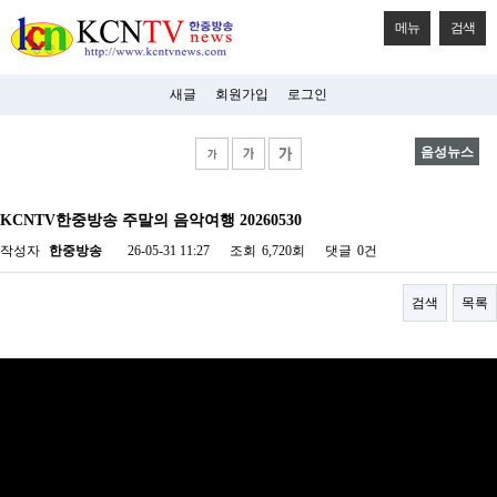
메뉴
검색
새글
회원가입
로그인
음성뉴스
비
아
KCNTV한중방송 주말의 음악여행 20260530
탑-
시
작성자
한중방송
26-05-31 11:27
조회
6,720회
댓글
0건
알
리
스
검색
목록
구
입
미
프
진
후
기
미
프
진