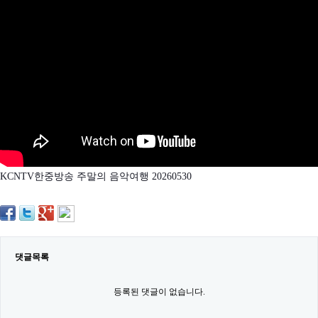
약
국
임
심
중
절
최
신
토
렌
트
사
이
트
KCNTV한중방송 주말의 음악여행 20260530
순
위
비
아
몰
웹
토
댓글목록
끼
실
시
등록된 댓글이 없습니다.
간
무