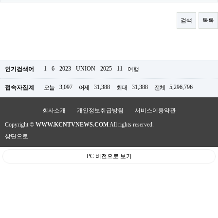
료
채
팅
검색
목록
24
시
간
대
출
밍
1
6
2023
UNION
2025
11
인기검색어
여행
키
넷
3,097
31,388
31,388
5,296,796
접속자집계
오늘
어제
최대
전체
갱
신
통
회사소개
개인정보취급방침
서비스이용약관
영
Copyright ©
WWW.KCNTVNEWS.COM
All rights reserved.
만
남
상단으로
찾
기
PC 버전으로 보기
출
장
안
마
비
아
센
터