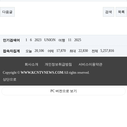
료
채
팅
다음글
검색
목록
24
시
간
대
출
밍
1
6
2023
UNION
11
2025
인기검색어
여행
키
넷
20,106
17,870
22,830
5,257,816
접속자집계
오늘
어제
최대
전체
갱
신
통
회사소개
개인정보취급방침
서비스이용약관
영
Copyright ©
WWW.KCNTVNEWS.COM
All rights reserved.
만
남
상단으로
찾
기
PC 버전으로 보기
출
장
안
마
비
아
센
터