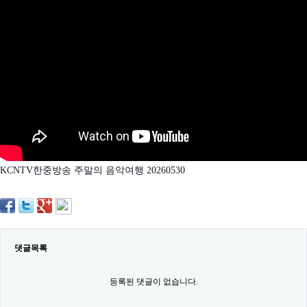
약
국
임
심
중
절
최
신
토
렌
트
사
이
트
KCNTV한중방송 주말의 음악여행 20260530
순
위
비
아
몰
웹
토
댓글목록
끼
실
시
등록된 댓글이 없습니다.
간
무