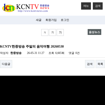
메뉴
검색
새글
회원가입
로그인
음성뉴스
비
아
KCNTV한중방송 주말의 음악여행 20260530
탑-
시
작성자
한중방송
26-05-31 11:27
조회
6,665회
댓글
0건
알
리
스
다음글
검색
목록
구
입
미
프
진
후
기
미
프
진