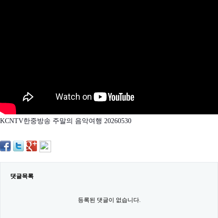
약
국
임
심
중
절
최
신
토
렌
트
사
이
트
KCNTV한중방송 주말의 음악여행 20260530
순
위
비
아
몰
웹
토
댓글목록
끼
실
시
등록된 댓글이 없습니다.
간
무