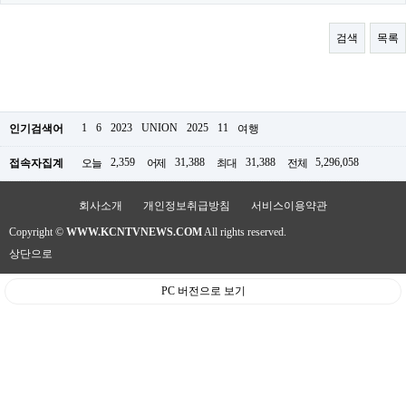
료
채
팅
검색
목록
24
시
간
대
출
밍
1
6
2023
UNION
2025
11
인기검색어
여행
키
넷
2,359
31,388
31,388
5,296,058
접속자집계
오늘
어제
최대
전체
갱
신
통
회사소개
개인정보취급방침
서비스이용약관
영
Copyright ©
WWW.KCNTVNEWS.COM
All rights reserved.
만
남
상단으로
찾
기
PC 버전으로 보기
출
장
안
마
비
아
센
터