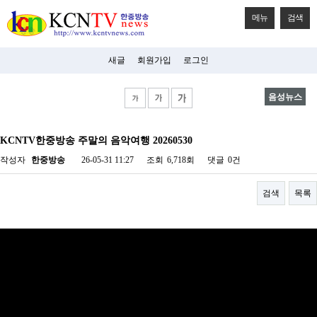
메뉴
검색
새글
회원가입
로그인
음성뉴스
비
아
KCNTV한중방송 주말의 음악여행 20260530
탑-
시
작성자
한중방송
26-05-31 11:27
조회
6,718회
댓글
0건
알
리
스
검색
목록
구
입
미
프
진
후
기
미
프
진