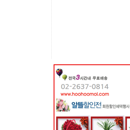
센
터
주
소
야
돔
클
럽
DOMCLUB
코
리
아
건
강
코
리
아
e
뉴
스
비
아
365
비
아
센