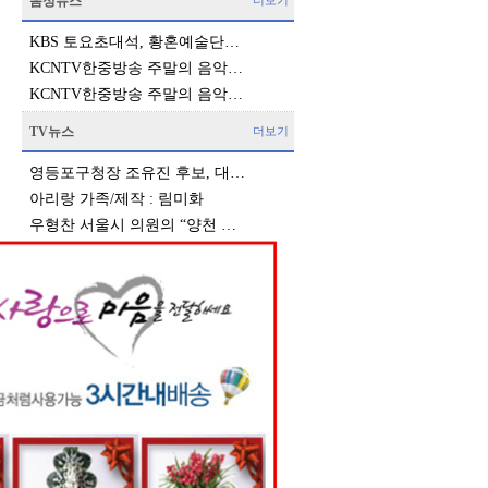
음성뉴스
더보기
KBS 토요초대석, 황혼예술단…
KCNTV한중방송 주말의 음악…
KCNTV한중방송 주말의 음악…
TV뉴스
더보기
영등포구청장 조유진 후보, 대…
아리랑 가족/제작 : 림미화
우형찬 서울시 의원의 “양천 …