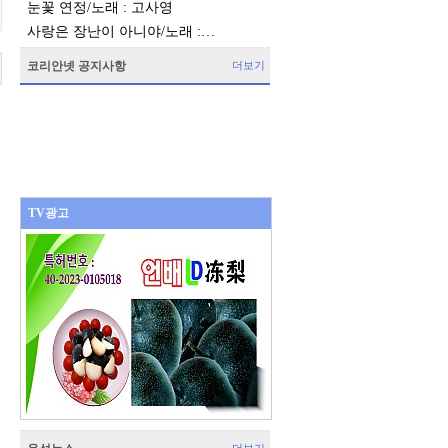
눈꽃 연정/노래 : 고사영
사랑은 장난이 아니야/노래 :…
코리안넷 공지사항
더보기
TV광고