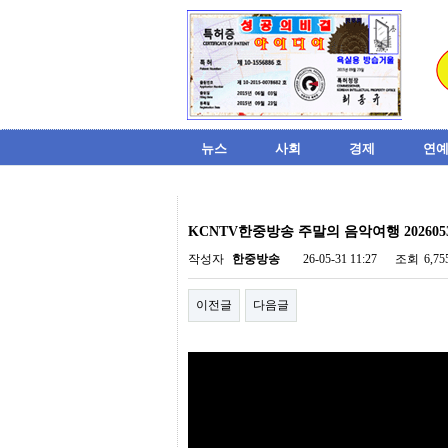
뉴스
사회
경제
연예
비
아
KCNTV한중방송 주말의 음악여행 202605
탑-
시
작성자
한중방송
26-05-31 11:27
조회
6,7
알
리
이전글
다음글
스
구
입
미
프
진
후
기
미