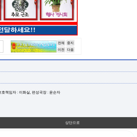
전체
중지
이전
다음
년보호책임자 : 이화실, 편성국장 : 윤순자
상단으로