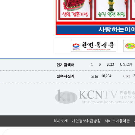
터
강
직
도
올
리
는
법
링
크
114
24
시
1
6
2023
UNION
인기검색어
간
대
16,294
접속자집계
오늘
어제
출
대
출
후
18
모
아
비
아
회사소개
개인정보취급방침
서비스이용약관
탑-
프
릴