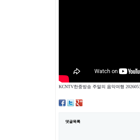
프
진
약
국
임
심
중
절
최
신
토
렌
트
사
이
트
KCNTV한중방송 주말의 음악여행 2026053
순
위
비
아
몰
웹
토
댓글목록
끼
실
시