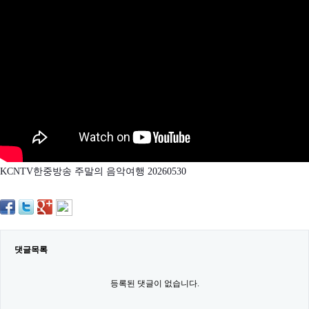
약
국
임
심
중
절
최
신
토
렌
트
사
이
트
KCNTV한중방송 주말의 음악여행 20260530
순
위
비
아
몰
웹
토
댓글목록
끼
실
시
등록된 댓글이 없습니다.
간
무