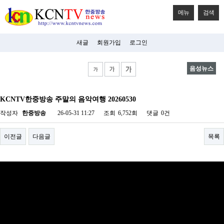
메뉴
검색
새글
회원가입
로그인
음성뉴스
비
아
KCNTV한중방송 주말의 음악여행 20260530
탑-
시
작성자
한중방송
26-05-31 11:27
조회
6,752회
댓글
0건
알
리
스
이전글
다음글
목록
구
입
미
프
진
후
기
미
프
진