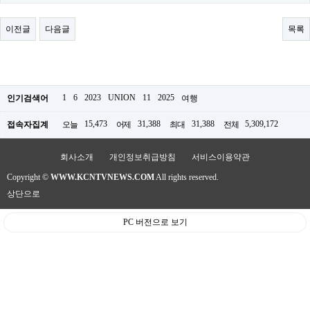
료
채
팅
이전글
다음글
목록
24
시
간
대
출
밍
1
6
2023
UNION
11
2025
인기검색어
여행
키
넷
15,473
31,388
31,388
5,309,172
접속자집계
오늘
어제
최대
전체
갱
신
통
회사소개
개인정보취급방침
서비스이용약관
영
Copyright ©
WWW.KCNTVNEWS.COM
All rights reserved.
만
남
상단으로
찾
기
PC 버전으로 보기
출
장
안
마
비
아
센
터