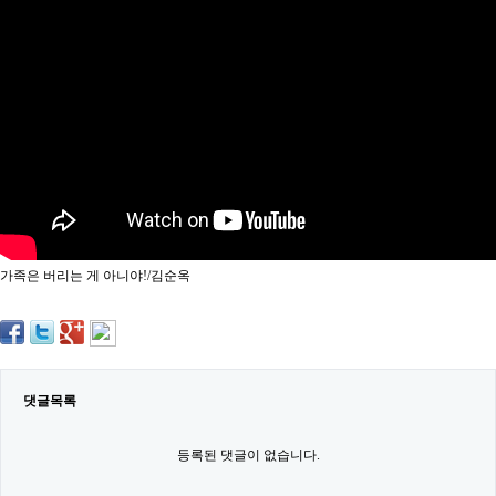
약
국
임
심
중
절
최
신
토
렌
트
사
이
트
가족은 버리는 게 아니야!/김순옥
순
위
비
아
몰
웹
토
댓글목록
끼
실
시
등록된 댓글이 없습니다.
간
무