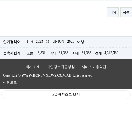
료
채
팅
검색
목록
24
시
간
대
출
밍
1
6
2023
11
UNION
2025
인기검색어
여행
키
넷
18,831
31,388
31,388
5,312,530
접속자집계
오늘
어제
최대
전체
갱
신
통
회사소개
개인정보취급방침
서비스이용약관
영
Copyright ©
WWW.KCNTVNEWS.COM
All rights reserved.
만
남
상단으로
찾
기
PC 버전으로 보기
출
장
안
마
비
아
센
터