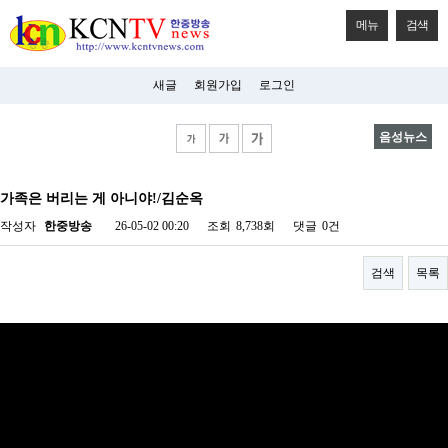
메뉴
검색
새글
회원가입
로그인
음성뉴스
비
아
가족은 버리는 게 아니야!/김순옥
탑-
시
작성자
한중방송
26-05-02 00:20
조회
8,738회
댓글
0건
알
리
스
검색
목록
구
입
미
프
진
후
기
미
프
진