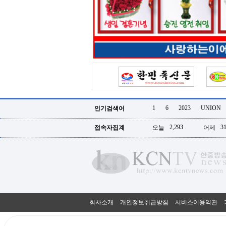
터
강
직
도
올
리
는
법
링
크
114
24
시
1
6
2023
UNION
인기검색어
간
대
2,293
31
접속자집계
오늘
어제
출
대
출
후
18
모
아
비
아
회사소개
개인정보취급방침
서비스이용약관
탑-
프
릴