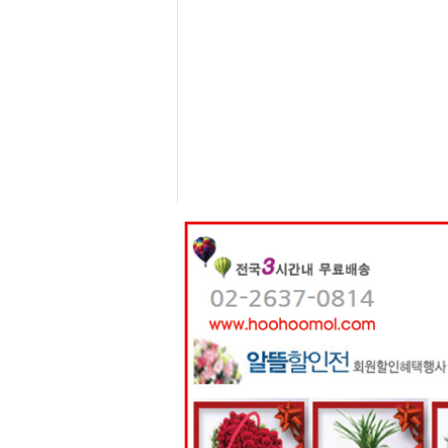
센
터
주
소
야
돔
클
럽
DOMCLUB
코
리
아
건
강
코
리
아
e
뉴
스
비
아
365
비
아
센