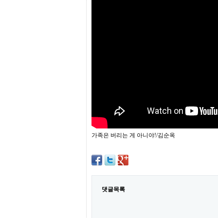
프
진
약
국
임
심
중
절
최
신
토
렌
트
사
이
트
가족은 버리는 게 아니야!/김순옥
순
위
비
아
몰
웹
토
댓글목록
끼
실
시