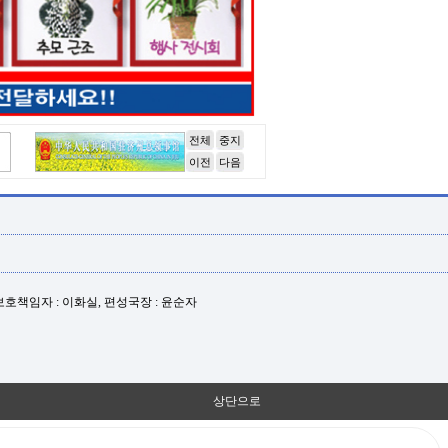
전체
중지
이전
다음
년보호책임자 : 이화실, 편성국장 : 윤순자
상단으로