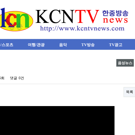
/스포츠
여행/관광
음악
TV방송
TV광고
음성뉴스
65회
댓글
0건
목록