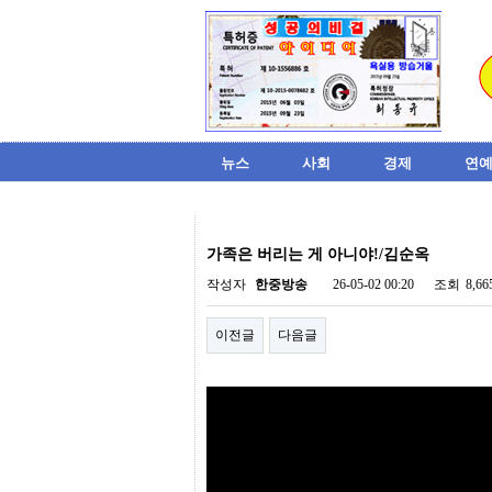
뉴스
사회
경제
연예
비
아
가족은 버리는 게 아니야!/김순옥
탑-
시
작성자
한중방송
26-05-02 00:20
조회
8,6
알
리
이전글
다음글
스
구
입
미
프
진
후
기
미