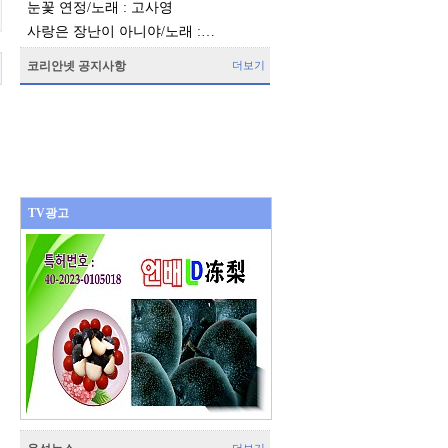
눈꽃 연정/노래 : 고사영
사랑은 장난이 아니야/노래 :…
코리안넷 공지사항
더보기
TV광고