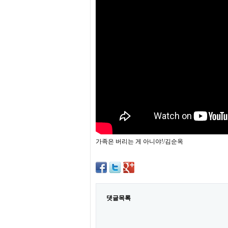
프
진
약
국
임
심
중
절
최
신
토
렌
트
사
이
트
가족은 버리는 게 아니야!/김순옥
순
위
비
아
몰
웹
토
댓글목록
끼
실
시