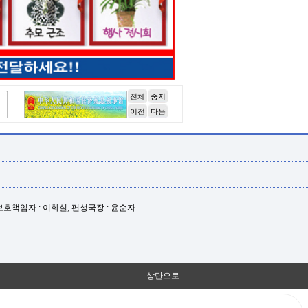
전체
중지
이전
다음
년보호책임자 : 이화실, 편성국장 : 윤순자
상단으로