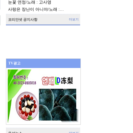
눈꽃 연정/노래 : 고사영
사랑은 장난이 아니야/노래 :…
코리안넷 공지사항
더보기
TV광고