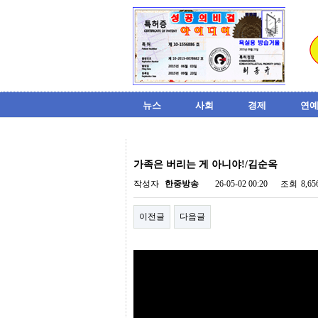
뉴스
사회
경제
연예
비
아
가족은 버리는 게 아니야!/김순옥
탑-
시
작성자
한중방송
26-05-02 00:20
조회
8,6
알
리
이전글
다음글
스
구
입
미
프
진
후
기
미