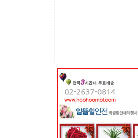
센
터
주
소
야
돔
클
럽
DOMCLUB
코
리
아
건
강
코
리
아
e
뉴
스
비
아
365
비
아
센