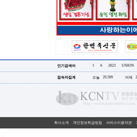
터
강
직
도
올
리
는
법
링
크
114
24
시
1
6
2023
UNION
인기검색어
간
대
29,509
접속자집계
오늘
어제
출
대
출
후
18
모
아
비
아
회사소개
개인정보취급방침
서비스이용약관
탑-
프
릴