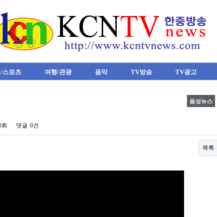
/스포츠
여행/관광
음악
TV방송
TV광고
음성뉴스
56회
댓글
0건
목록