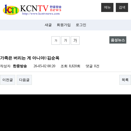
메뉴
검색
새글
회원가입
로그인
음성뉴스
비
아
가족은 버리는 게 아니야!/김순옥
탑-
시
작성자
한중방송
26-05-02 00:20
조회
8,820회
댓글
0건
알
리
스
이전글
다음글
목록
구
입
미
프
진
후
기
미
프
진