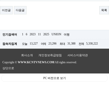
료
채
팅
이전글
다음글
목록
24
시
간
대
출
밍
1
6
2023
11
2025
UNION
인기검색어
여행
키
넷
13,227
23,296
31,388
5,330,222
접속자집계
오늘
어제
최대
전체
갱
신
통
회사소개
개인정보취급방침
서비스이용약관
영
Copyright ©
WWW.KCNTVNEWS.COM
All rights reserved.
만
남
상단으로
찾
기
PC 버전으로 보기
출
장
안
마
비
아
센
터