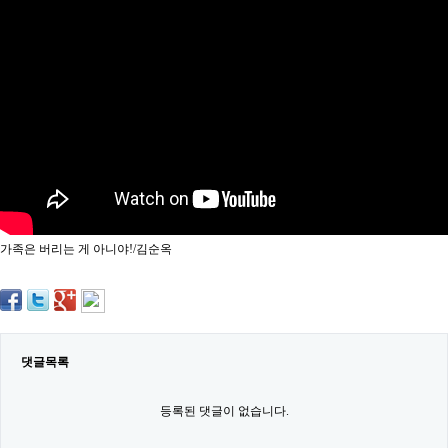
약
국
임
심
중
절
최
신
토
렌
트
사
이
트
가족은 버리는 게 아니야!/김순옥
순
위
비
아
몰
웹
토
댓글목록
끼
실
시
등록된 댓글이 없습니다.
간
무