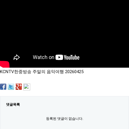
약
국
임
심
중
절
최
신
토
렌
트
사
이
트
KCNTV한중방송 주말의 음악여행 20260425
순
위
비
아
몰
웹
토
댓글목록
끼
실
시
등록된 댓글이 없습니다.
간
무