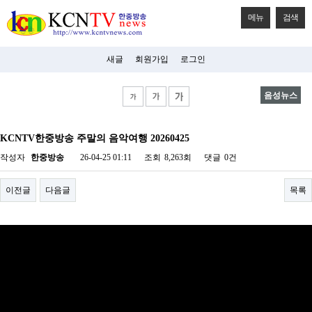
메뉴
검색
새글
회원가입
로그인
음성뉴스
비
아
KCNTV한중방송 주말의 음악여행 20260425
탑-
시
작성자
한중방송
26-04-25 01:11
조회
8,263회
댓글
0건
알
리
스
이전글
다음글
목록
구
입
미
프
진
후
기
미
프
진