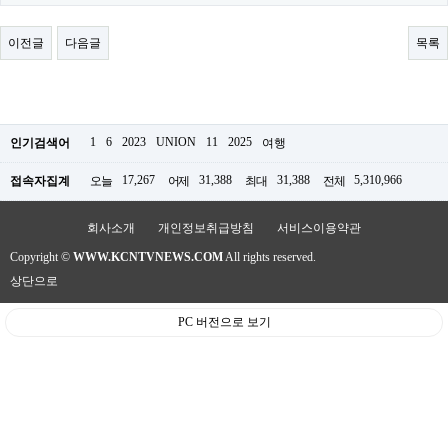
료
채
팅
이전글
다음글
목록
24
시
간
대
출
밍
1
6
2023
UNION
11
2025
인기검색어
여행
키
넷
17,267
31,388
31,388
5,310,966
접속자집계
오늘
어제
최대
전체
갱
신
통
회사소개
개인정보취급방침
서비스이용약관
영
Copyright ©
WWW.KCNTVNEWS.COM
All rights reserved.
만
남
상단으로
찾
기
PC 버전으로 보기
출
장
안
마
비
아
센
터