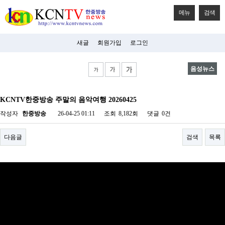
메뉴
검색
새글
회원가입
로그인
음성뉴스
비
아
KCNTV한중방송 주말의 음악여행 20260425
탑-
시
작성자
한중방송
26-04-25 01:11
조회
8,182회
댓글
0건
알
리
스
다음글
검색
목록
구
입
미
프
진
후
기
미
프
진