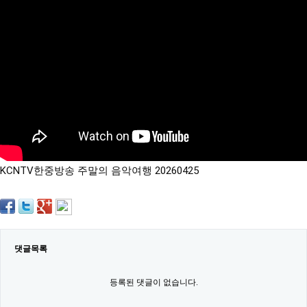
약
국
임
심
중
절
최
신
토
렌
트
사
이
트
KCNTV한중방송 주말의 음악여행 20260425
순
위
비
아
몰
웹
토
댓글목록
끼
실
시
등록된 댓글이 없습니다.
간
무