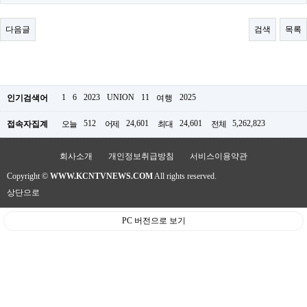
료
채
팅
다음글
검색
목록
24
시
간
대
출
밍
1
6
2023
UNION
11
2025
인기검색어
여행
키
넷
512
24,601
24,601
5,262,823
접속자집계
오늘
어제
최대
전체
갱
신
통
회사소개
개인정보취급방침
서비스이용약관
영
Copyright ©
WWW.KCNTVNEWS.COM
All rights reserved.
만
남
상단으로
찾
기
PC 버전으로 보기
출
장
안
마
비
아
센
터