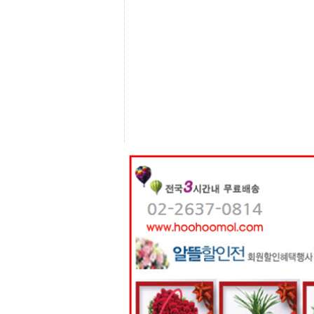
센
터
주
소
야
돔
클
럽
DOMCLUB
코
리
아
건
강
코
리
아
e
뉴
스
비
아
365
비
아
센