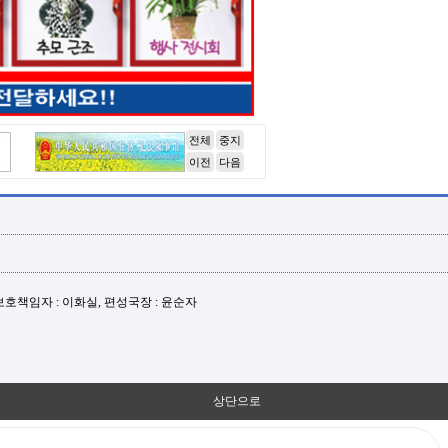
전체
중지
이전
다음
년보호책임자 : 이화실, 편성국장 : 윤순자
상단으로