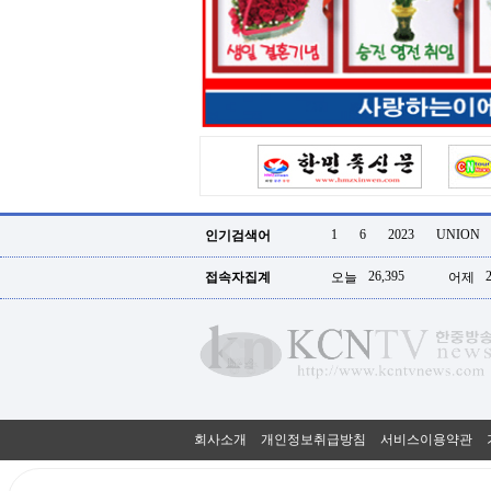
터
강
직
도
올
리
는
법
링
크
114
24
시
1
6
2023
UNION
인기검색어
간
대
26,395
접속자집계
오늘
어제
출
대
출
후
18
모
아
비
아
회사소개
개인정보취급방침
서비스이용약관
탑-
프
릴