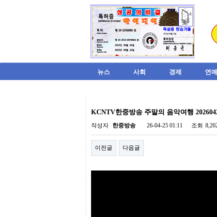
뉴스
사회
경제
연예
비
아
KCNTV한중방송 주말의 음악여행 202604
탑-
시
작성자
한중방송
26-04-25 01:11
조회
8,2
알
리
이전글
다음글
스
구
입
미
프
진
후
기
미