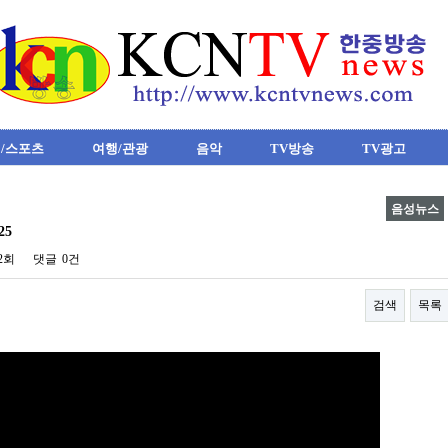
/스포츠
여행/관광
음악
TV방송
TV광고
음성뉴스
25
02회
댓글
0건
검색
목록