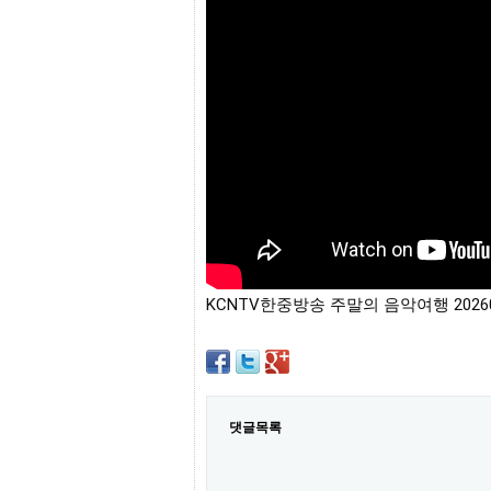
프
진
약
국
임
심
중
절
최
신
토
렌
트
사
이
트
KCNTV한중방송 주말의 음악여행 20260
순
위
비
아
몰
웹
토
댓글목록
끼
실
시