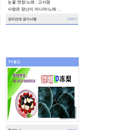
눈꽃 연정/노래 : 고사영
사랑은 장난이 아니야/노래 :…
코리안넷 공지사항
더보기
TV광고