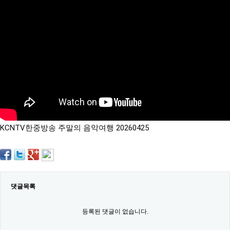
약
국
임
심
중
절
최
신
토
렌
트
사
이
트
KCNTV한중방송 주말의 음악여행 20260425
순
위
비
아
몰
웹
토
댓글목록
끼
실
시
등록된 댓글이 없습니다.
간
무