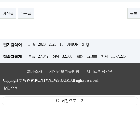
료
채
팅
이전글
다음글
목록
24
시
간
대
출
밍
1
6
2023
2025
11
UNION
인기검색어
여행
키
넷
27,842
32,388
32,388
5,377,225
접속자집계
오늘
어제
최대
전체
갱
신
통
회사소개
개인정보취급방침
서비스이용약관
영
Copyright ©
WWW.KCNTVNEWS.COM
All rights reserved.
만
남
상단으로
찾
기
PC 버전으로 보기
출
장
안
마
비
아
센
터