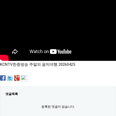
약
국
임
심
중
절
최
신
토
렌
트
사
이
트
KCNTV한중방송 주말의 음악여행 20260425
순
위
비
아
몰
웹
토
댓글목록
끼
실
시
등록된 댓글이 없습니다.
간
무