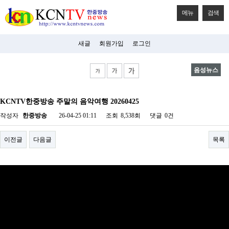
메뉴
검색
새글
회원가입
로그인
음성뉴스
비
아
KCNTV한중방송 주말의 음악여행 20260425
탑-
시
작성자
한중방송
26-04-25 01:11
조회
8,538회
댓글
0건
알
리
스
이전글
다음글
목록
구
입
미
프
진
후
기
미
프
진