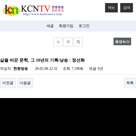
메뉴
검색
새글
회원가입
로그인
음성뉴스
비
아
삶을 바꾼 문학, 그 10년의 기록/낭송 : 정선화
탑-
시
작성자
한중방송
26-02-06 22:32
조회
7,196회
댓글
0건
알
리
스
이전글
다음글
목록
구
입
미
프
진
후
기
미
프
진