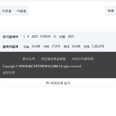
료
채
팅
이전글
다음글
목록
24
시
간
대
출
밍
1
6
2023
UNION
11
2025
인기검색어
여행
키
넷
24,368
17,870
24,368
5,262,078
접속자집계
오늘
어제
최대
전체
갱
신
통
회사소개
개인정보취급방침
서비스이용약관
영
Copyright ©
WWW.KCNTVNEWS.COM
All rights reserved.
만
남
상단으로
찾
기
PC 버전으로 보기
출
장
안
마
비
아
센
터