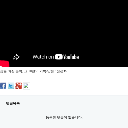
약
국
임
심
중
절
최
신
토
렌
트
사
이
트
삶을 바꾼 문학, 그 10년의 기록/낭송 : 정선화
순
위
비
아
몰
웹
토
댓글목록
끼
실
시
등록된 댓글이 없습니다.
간
무