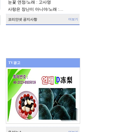
눈꽃 연정/노래 : 고사영
사랑은 장난이 아니야/노래 :…
코리안넷 공지사항
더보기
TV광고