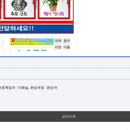
전체
중지
이전
다음
년보호책임자 : 이화실, 편성국장 : 윤순자
상단으로