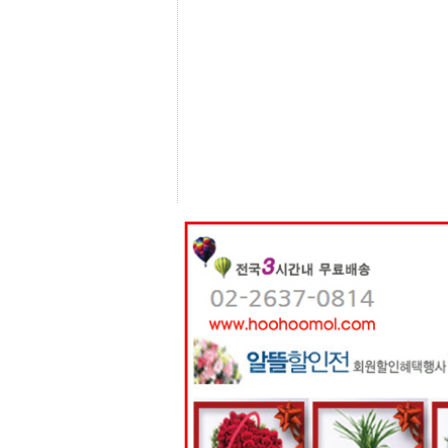
센
터
주
소
야
돔
클
럽
DOMCLUB
코
리
아
건
강
코
리
아
e
뉴
스
비
아
365
비
아
센