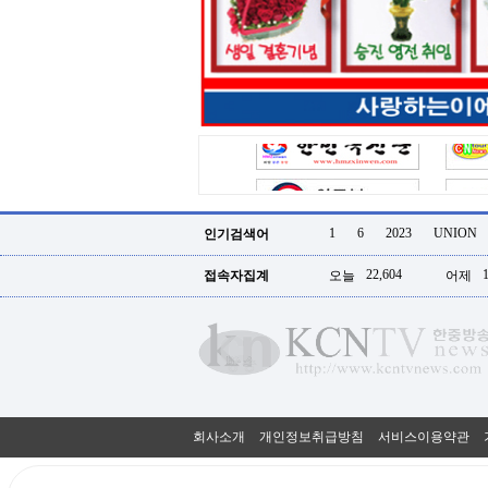
터
강
직
도
올
리
는
법
링
크
114
24
시
1
6
2023
UNION
인기검색어
간
대
22,604
접속자집계
오늘
어제
출
대
출
후
18
모
아
비
아
회사소개
개인정보취급방침
서비스이용약관
탑-
프
릴