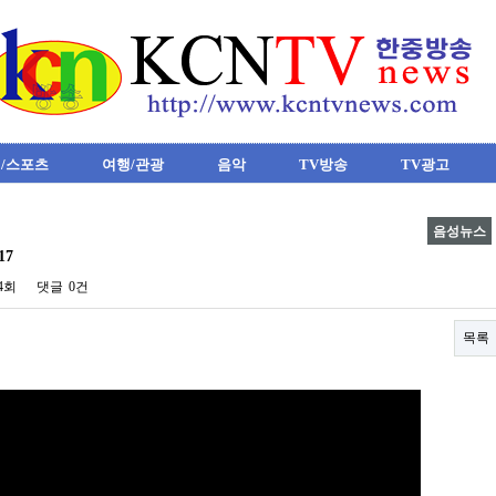
/스포츠
여행/관광
음악
TV방송
TV광고
음성뉴스
17
04회
댓글
0건
목록