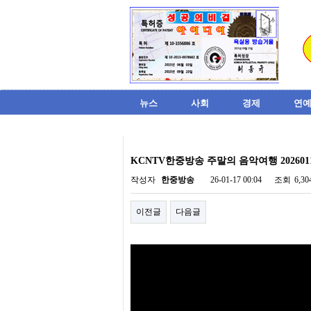
뉴스
사회
경제
연예
비
아
KCNTV한중방송 주말의 음악여행 202601
탑-
시
작성자
한중방송
26-01-17 00:04
조회
6,3
알
리
이전글
다음글
스
구
입
미
프
진
후
기
미