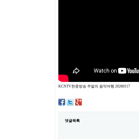
프
진
약
국
임
심
중
절
최
신
토
렌
트
사
이
트
KCNTV한중방송 주말의 음악여행 20260117
순
위
비
아
몰
웹
토
댓글목록
끼
실
시