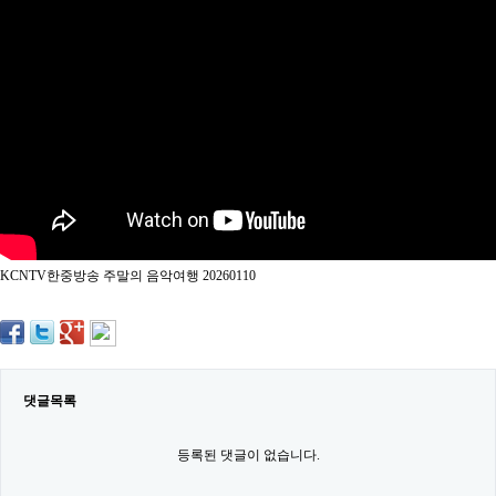
약
국
임
심
중
절
최
신
토
렌
트
사
이
트
KCNTV한중방송 주말의 음악여행 20260110
순
위
비
아
몰
웹
토
댓글목록
끼
실
시
등록된 댓글이 없습니다.
간
무