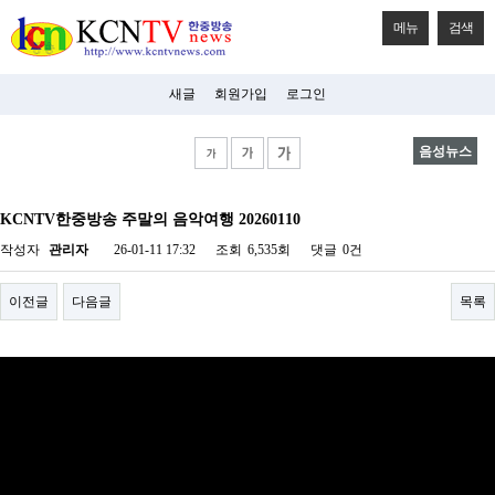
메뉴
검색
새글
회원가입
로그인
음성뉴스
비
아
KCNTV한중방송 주말의 음악여행 20260110
탑-
시
작성자
관리자
26-01-11 17:32
조회
6,535회
댓글
0건
알
리
스
이전글
다음글
목록
구
입
미
프
진
후
기
미
프
진