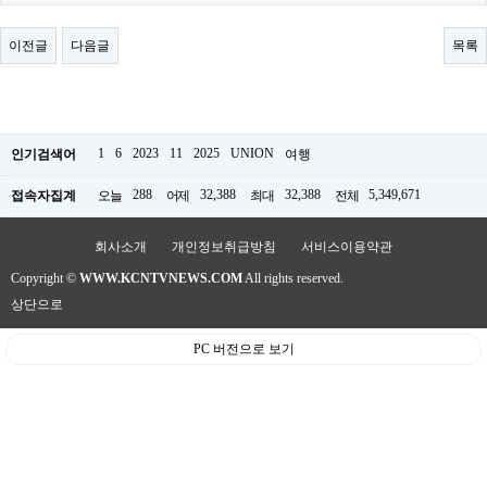
료
채
팅
이전글
다음글
목록
24
시
간
대
출
밍
1
6
2023
11
2025
UNION
인기검색어
여행
키
넷
288
32,388
32,388
5,349,671
접속자집계
오늘
어제
최대
전체
갱
신
통
회사소개
개인정보취급방침
서비스이용약관
영
Copyright ©
WWW.KCNTVNEWS.COM
All rights reserved.
만
남
상단으로
찾
기
PC 버전으로 보기
출
장
안
마
비
아
센
터