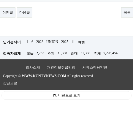
료
채
팅
이전글
다음글
목록
24
시
간
대
출
밍
1
6
2023
UNION
2025
11
인기검색어
여행
키
넷
2,755
31,388
31,388
5,296,454
접속자집계
오늘
어제
최대
전체
갱
신
통
회사소개
개인정보취급방침
서비스이용약관
영
Copyright ©
WWW.KCNTVNEWS.COM
All rights reserved.
만
남
상단으로
찾
기
PC 버전으로 보기
출
장
안
마
비
아
센
터