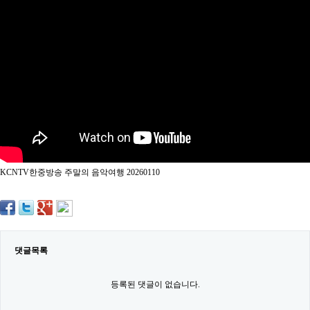
약
국
임
심
중
절
최
신
토
렌
트
사
이
트
KCNTV한중방송 주말의 음악여행 20260110
순
위
비
아
몰
웹
토
댓글목록
끼
실
시
등록된 댓글이 없습니다.
간
무