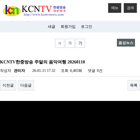
메뉴
검색
새글
회원가입
로그인
음성뉴스
비
아
KCNTV한중방송 주말의 음악여행 20260110
탑-
시
작성자
관리자
26-01-11 17:32
조회
6,403회
댓글
0건
알
리
스
이전글
다음글
목록
구
입
미
프
진
후
기
미
프
진