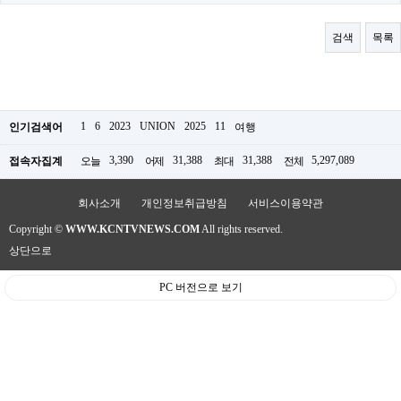
료
채
팅
검색
목록
24
시
간
대
출
밍
1
6
2023
UNION
2025
11
인기검색어
여행
키
넷
3,390
31,388
31,388
5,297,089
접속자집계
오늘
어제
최대
전체
갱
신
통
회사소개
개인정보취급방침
서비스이용약관
영
Copyright ©
WWW.KCNTVNEWS.COM
All rights reserved.
만
남
상단으로
찾
기
PC 버전으로 보기
출
장
안
마
비
아
센
터