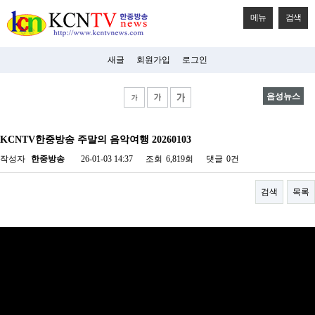
메뉴
검색
새글
회원가입
로그인
음성뉴스
비
아
KCNTV한중방송 주말의 음악여행 20260103
탑-
시
작성자
한중방송
26-01-03 14:37
조회
6,819회
댓글
0건
알
리
스
검색
목록
구
입
미
프
진
후
기
미
프
진