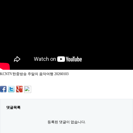
약
국
임
심
중
절
최
신
토
렌
트
사
이
트
KCNTV한중방송 주말의 음악여행 20260103
순
위
비
아
몰
웹
토
댓글목록
끼
실
시
등록된 댓글이 없습니다.
간
무